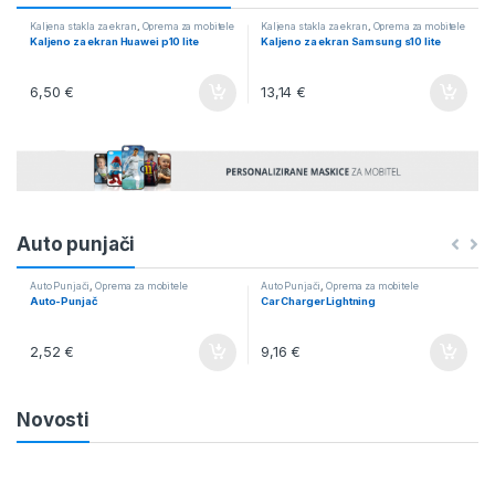
Kaljena stakla za ekran
,
Oprema za mobitele
Kaljena stakla za ekran
,
Oprema za mobitele
Kaljeno za ekran Huawei p10 lite
Kaljeno za ekran Samsung s10 lite
6,50
€
13,14
€
Auto punjači
Auto Punjači
,
Oprema za mobitele
Auto Punjači
,
Oprema za mobitele
Auto-Punjač
Car Charger Lightning
2,52
€
9,16
€
Novosti