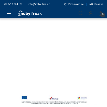
+385 1 6224 123
info@moby-freak.hr
Prodavaonice
Dostava
0