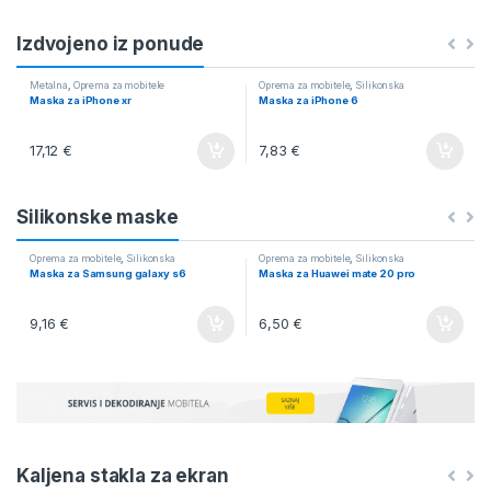
Izdvojeno iz ponude
Metalna
,
Oprema za mobitele
Oprema za mobitele
,
Silikonska
Maska za iPhone xr
Maska za iPhone 6
17,12
€
7,83
€
Silikonske maske
Oprema za mobitele
,
Silikonska
Oprema za mobitele
,
Silikonska
Maska za Samsung galaxy s6
Maska za Huawei mate 20 pro
9,16
€
6,50
€
Kaljena stakla za ekran