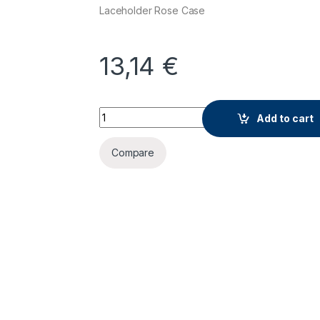
Laceholder Rose Case
13,14
€
Maska za Samsung galaxy s5 quantity
Add to cart
Compare