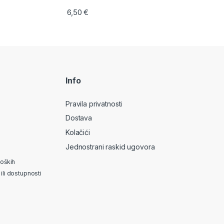
6,50
€
Info
Pravila privatnosti
Dostava
Kolačići
Jednostrani raskid ugovora
loških
ili dostupnosti