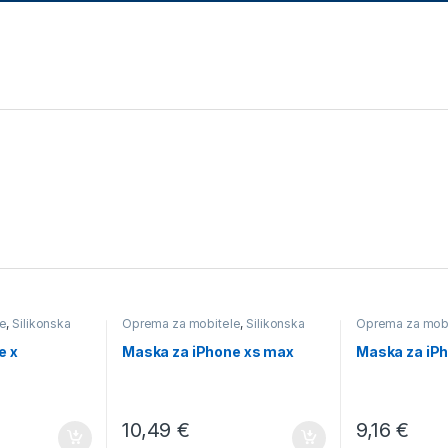
e
,
Silikonska
Oprema za mobitele
,
Silikonska
Oprema za mob
e x
Maska za iPhone xs max
Maska za iPh
10,49
€
9,16
€