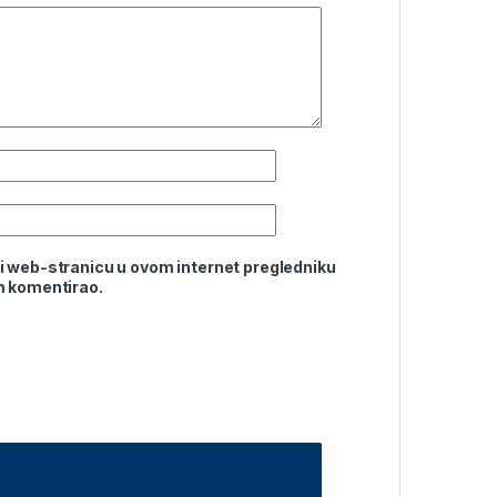
i web-stranicu u ovom internet pregledniku
m komentirao.