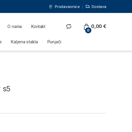
Prodavaonice
Dostava
0,00
€
O nama
Kontakt
0
e
Kaljena stakla
Punjači
 s5