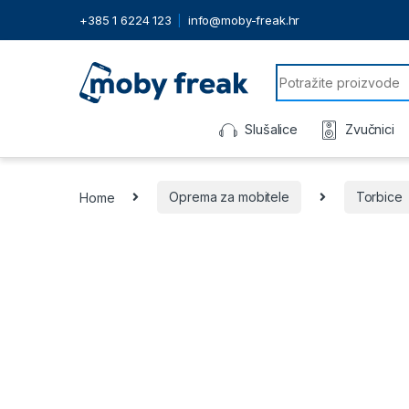
+385 1 6224 123
info@moby-freak.hr
Search for:
Slušalice
Zvučnici
Home
Oprema za mobitele
Torbice