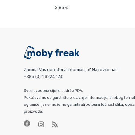
3,85
€
Zanima Vas određena informacija? Nazovite nas!
+385 (0) 1 6224 123
Sve navedene cijene sadrže PDV.
Pokušavamo osigurati što preciznije informacije, ali zbog tehno
ograničenja ne možemo garantirati potpunu točnost slika, opisa 
proizvoda.