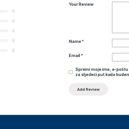
Your Review
0
0
0
0
Name
*
0
Email
*
Spremi moje ime, e-poštu 
za sljedeći put kada bude