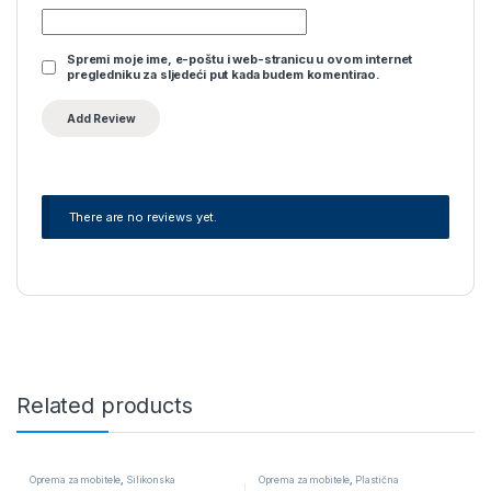
Spremi moje ime, e-poštu i web-stranicu u ovom internet
pregledniku za sljedeći put kada budem komentirao.
There are no reviews yet.
Related products
Oprema za mobitele
,
Silikonska
Oprema za mobitele
,
Plastična