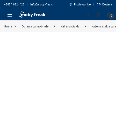
+385 1 6224 123
info@moby-freak.hr
Prodavaonice
Dostava
0
Home
Oprema za mobitele
Kaljena stakla
Kaljena stakla za 