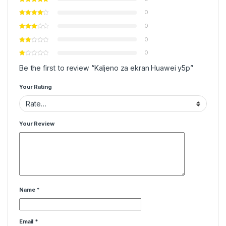
0
0
0
0
Be the first to review “Kaljeno za ekran Huawei y5p”
Your Rating
Your Review
Name
*
Email
*