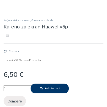
Kaljena stakla za ekran
,
Oprema za mobitele
Kaljeno za ekran Huawei y5p
Compare
Huawei Y5P Screen Protector
6,50
€
Kaljeno za ekran Huawei y5p quantity
Add to cart
Compare