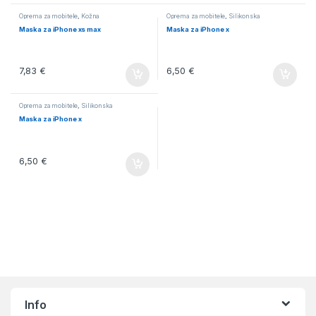
Oprema za mobitele
,
Kožna
Oprema za mobitele
,
Silikonska
Maska za iPhone xs max
Maska za iPhone x
7,83
€
6,50
€
Oprema za mobitele
,
Silikonska
Maska za iPhone x
6,50
€
Info