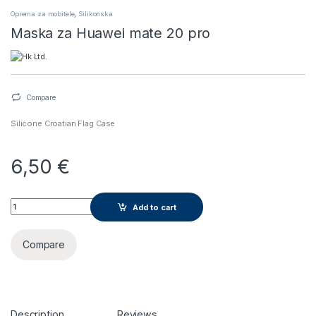
Oprema za mobitele
,
Silikonska
Maska za Huawei mate 20 pro
Compare
Silicone Croatian Flag Case
6,50
€
Maska za Huawei mate 20 pro quantity
Add to cart
Compare
Description
Reviews