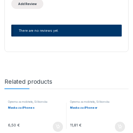
There are no reviews yet.
Related products
Oprema za mobitele
,
Silikonska
Oprema za mobitele
,
Silikonska
Maska za iPhone x
Maska za iPhone xr
6,50
€
11,81
€