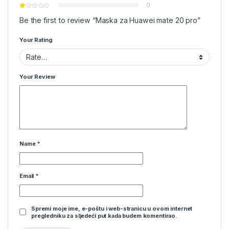
0
Be the first to review “Maska za Huawei mate 20 pro”
Your Rating
Your Review
Name
*
Email
*
Spremi moje ime, e-poštu i web-stranicu u ovom internet
pregledniku za sljedeći put kada budem komentirao.