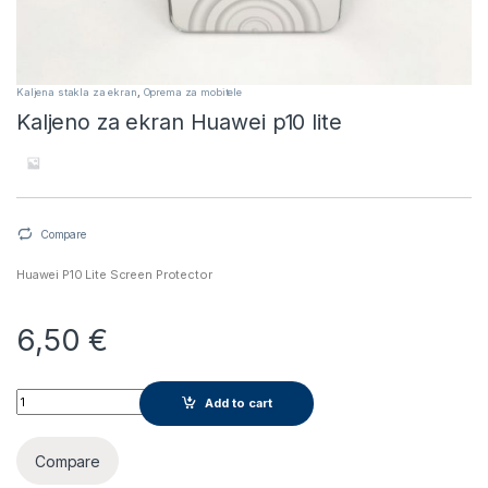
Kaljena stakla za ekran
,
Oprema za mobitele
Kaljeno za ekran Huawei p10 lite
Compare
Huawei P10 Lite Screen Protector
6,50
€
Kaljeno za ekran Huawei p10 lite quantity
Add to cart
Compare