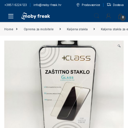
+385 1 6224 123
info@moby-freak.hr
Prodavaonice
Dostava
0
Home
Oprema za mobitele
Kaljena stakla
Kaljena stakla za 
🔍