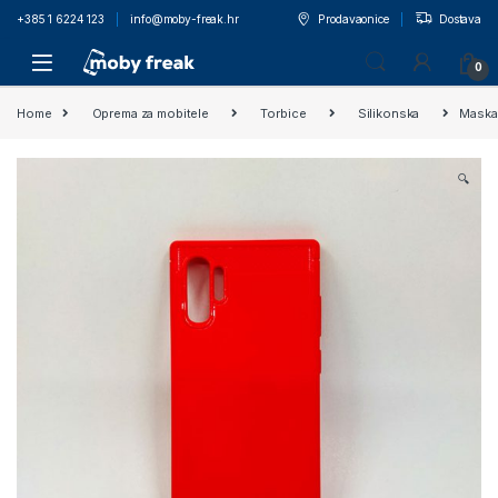
+385 1 6224 123
info@moby-freak.hr
Prodavaonice
Dostava
0
Home
Oprema za mobitele
Torbice
Silikonska
Maska
🔍