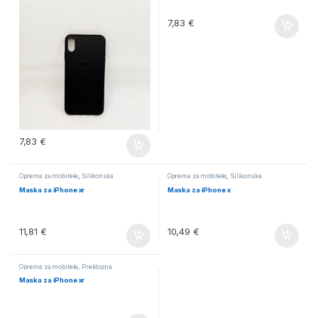
7,83
€
7,83
€
Oprema za mobitele
,
Silikonska
Oprema za mobitele
,
Silikonska
Maska za iPhone xr
Maska za iPhone x
11,81
€
10,49
€
Oprema za mobitele
,
Preklopna
Maska za iPhone xr