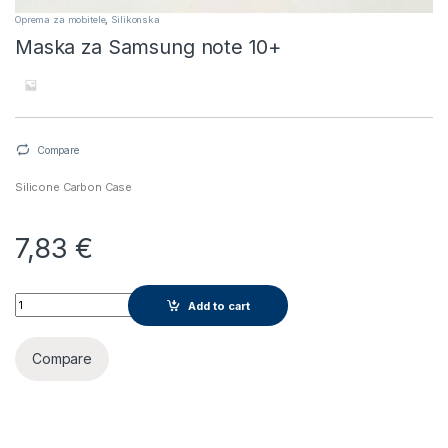
Oprema za mobitele
,
Silikonska
Maska za Samsung note 10+
Compare
Silicone Carbon Case
7,83
€
Maska za Samsung note 10+ quantity
Add to cart
Compare