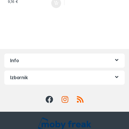
9,16
€
Info
Izbornik