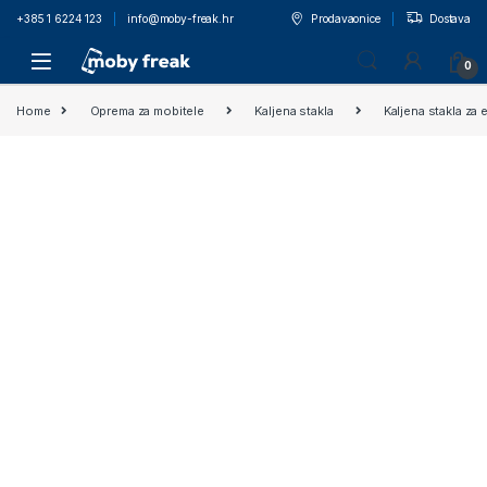
+385 1 6224 123
info@moby-freak.hr
Prodavaonice
Dostava
0
Home
Oprema za mobitele
Kaljena stakla
Kaljena stakla za 