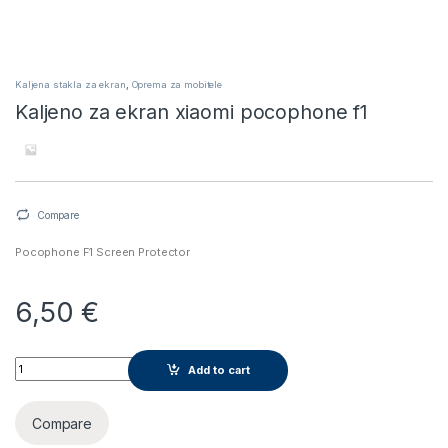
Kaljena stakla za ekran
,
Oprema za mobitele
Kaljeno za ekran xiaomi pocophone f1
Compare
Pocophone F1 Screen Protector
6,50
€
Kaljeno za ekran xiaomi pocophone f1 quantity
Add to cart
Compare