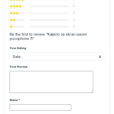
0
0
0
0
Be the first to review “Kaljeno za ekran xiaomi
pocophone f1”
Your Rating
Your Review
Name
*