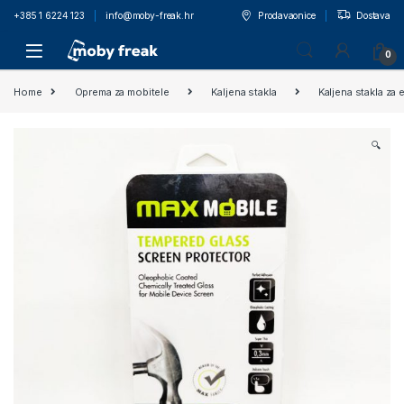
+385 1 6224 123
info@moby-freak.hr
Prodavaonice
Dostava
0
Home
Oprema za mobitele
Kaljena stakla
Kaljena stakla za 
🔍