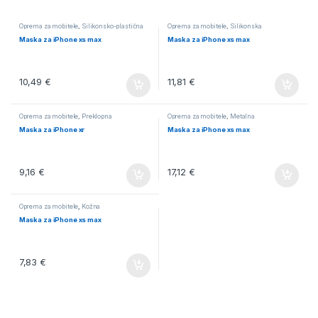
Oprema za mobitele
,
Silikonsko-plastična
Oprema za mobitele
,
Silikonska
Maska za iPhone xs max
Maska za iPhone xs max
10,49
€
11,81
€
Oprema za mobitele
,
Preklopna
Oprema za mobitele
,
Metalna
Maska za iPhone xr
Maska za iPhone xs max
9,16
€
17,12
€
Oprema za mobitele
,
Kožna
Maska za iPhone xs max
7,83
€