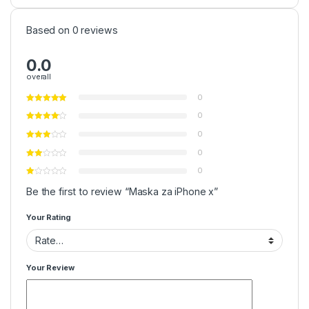
Based on 0 reviews
0.0
overall
0
0
0
0
0
Be the first to review “Maska za iPhone x”
Your Rating
Your Review