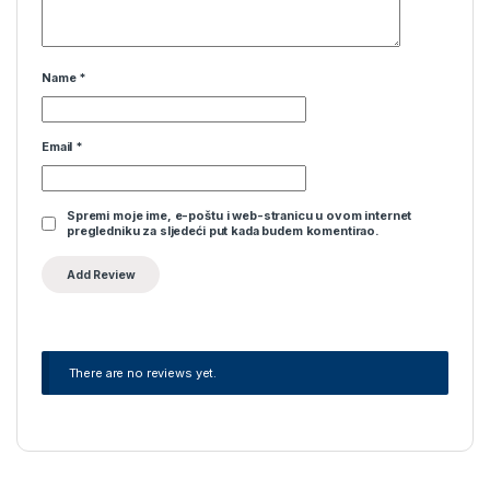
Name
*
Email
*
Spremi moje ime, e-poštu i web-stranicu u ovom internet
pregledniku za sljedeći put kada budem komentirao.
There are no reviews yet.