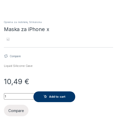
Oprema za mobitele
,
Silikonska
Maska za iPhone x
Compare
Liquid Silicone Case
10,49
€
Maska za iPhone x quantity
Add to cart
Compare