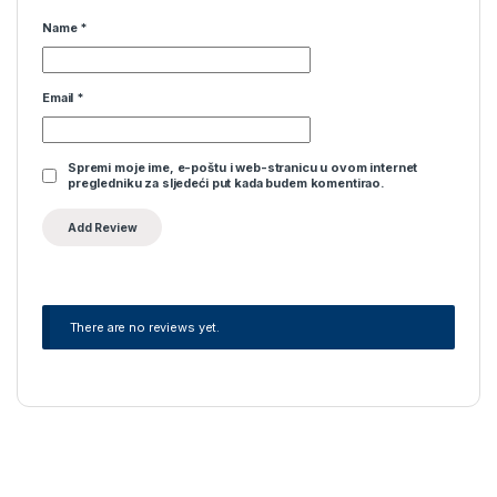
Name
*
Email
*
Spremi moje ime, e-poštu i web-stranicu u ovom internet
pregledniku za sljedeći put kada budem komentirao.
There are no reviews yet.