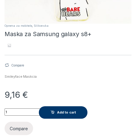
Oprema za mobitele
,
Silikonska
Maska za Samsung galaxy s8+
Compare
Smileyface Maskcia
9,16
€
Maska za Samsung galaxy s8+ quantity
Add to cart
Compare