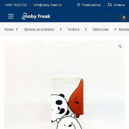
+385 1 6224 123
info@moby-freak.hr
Prodavaonice
Dostava
0
Home
Oprema za mobitele
Torbice
Silikonska
Maska
🔍