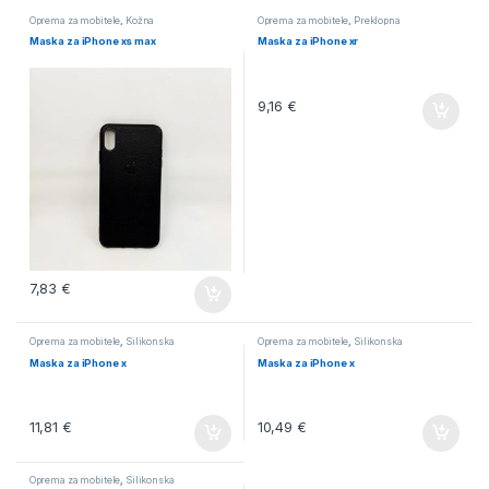
Oprema za mobitele
,
Kožna
Oprema za mobitele
,
Preklopna
Maska za iPhone xs max
Maska za iPhone xr
9,16
€
7,83
€
Oprema za mobitele
,
Silikonska
Oprema za mobitele
,
Silikonska
Maska za iPhone x
Maska za iPhone x
11,81
€
10,49
€
Oprema za mobitele
,
Silikonska