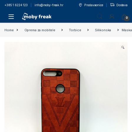
+385 1 6224 123
info@moby-freak.hr
Prodavaonice
Dostava
0
Home
Oprema za mobitele
Torbice
Silikonska
Maska 
🔍