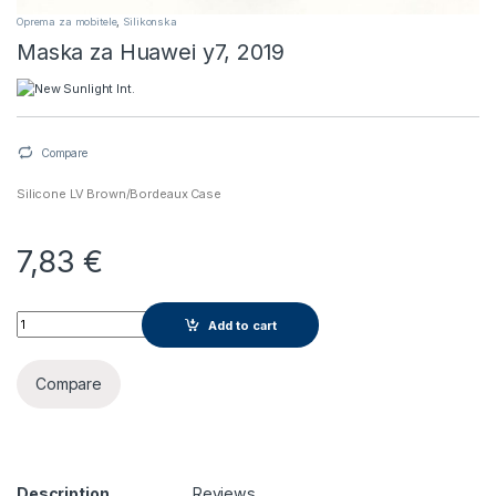
Oprema za mobitele
,
Silikonska
Maska za Huawei y7, 2019
Compare
Silicone LV Brown/Bordeaux Case
7,83
€
Maska za Huawei y7, 2019 quantity
Add to cart
Compare
Description
Reviews