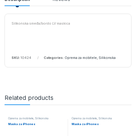
Silikonska smeđa/bordo LV maskica
SKU:
10424
Categories:
Oprema za mobitele
,
Silikonska
Related products
Oprema za mobitele
,
Silikonska
Oprema za mobitele
,
Silikonska
Maska za iPhone x
Maska za iPhone x