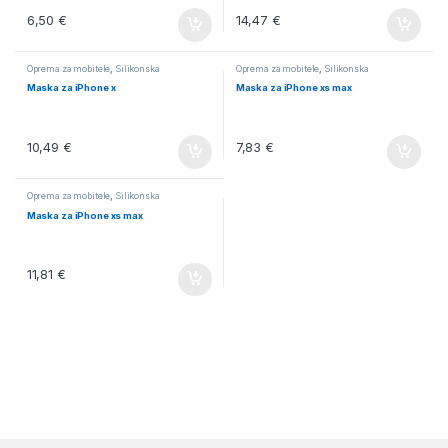
6,50
€
14,47
€
Oprema za mobitele
,
Silikonska
Oprema za mobitele
,
Silikonska
Maska za iPhone x
Maska za iPhone xs max
10,49
€
7,83
€
Oprema za mobitele
,
Silikonska
Maska za iPhone xs max
11,81
€