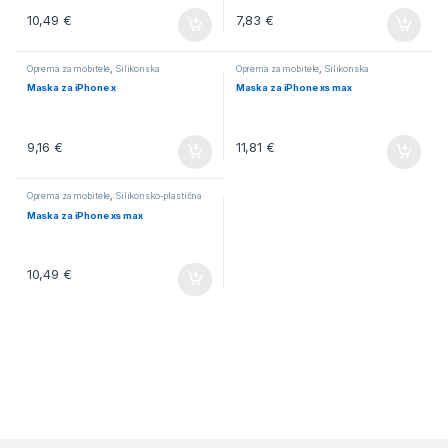
10,49
€
7,83
€
Oprema za mobitele
,
Silikonska
Oprema za mobitele
,
Silikonska
Maska za iPhone x
Maska za iPhone xs max
9,16
€
11,81
€
Oprema za mobitele
,
Silikonsko-plastična
Maska za iPhone xs max
10,49
€