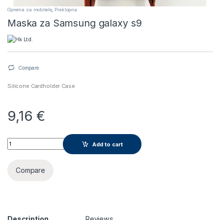
Oprema za mobitele
,
Preklopna
Maska za Samsung galaxy s9
Compare
Silicone Cardholder Case
9,16
€
Maska za Samsung galaxy s9 quantity
Add to cart
Compare
Description
Reviews