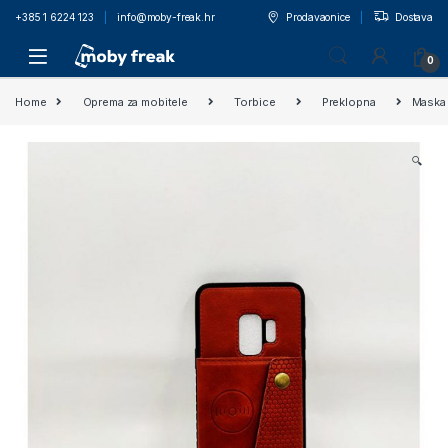
+385 1 6224 123
info@moby-freak.hr
Prodavaonice
Dostava
0
Home
Oprema za mobitele
Torbice
Preklopna
Maska 
🔍