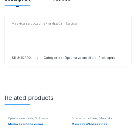
Maskica sa pozadinskim držačem kartica
SKU:
10292
Categories:
Oprema za mobitele
,
Preklopna
Related products
Oprema za mobitele
,
Silikonska
Oprema za mobitele
,
Silikonska
Maska za iPhone xs max
Maska za iPhone xs max