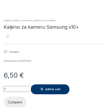
Kaljena stakla za kameru
,
Oprema za mobitele
Kaljeno za kameru Samsung s10+
Compare
Samsung LensShield
6,50
€
Kaljeno za kameru Samsung s10+ quantity
Add to cart
Compare