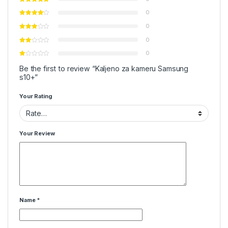
0
0
0
0
Be the first to review “Kaljeno za kameru Samsung
s10+”
Your Rating
Your Review
Name
*