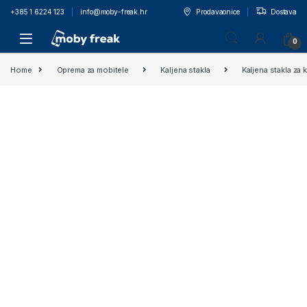
+385 1 6224 123
info@moby-freak.hr
Prodavaonice
Dostava
0
Home
Oprema za mobitele
Kaljena stakla
Kaljena stakla za