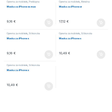
Oprema za mobitele
,
Preklopna
Oprema za mobitele
,
Metalna
Maska za iPhone xs max
Maska za iPhone xr
9,16
€
17,12
€
Oprema za mobitele
,
Silikonska
Oprema za mobitele
,
Silikonska
Maska za iPhone x
Maska za iPhone x
9,16
€
10,49
€
Oprema za mobitele
,
Silikonska
Maska za iPhone x
10,49
€