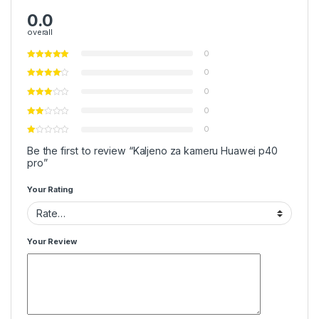
0.0
overall
0
0
0
0
0
Be the first to review “Kaljeno za kameru Huawei p40
pro”
Your Rating
Your Review