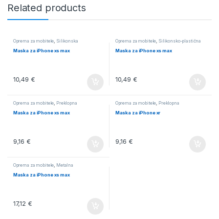
Related products
Oprema za mobitele
,
Silikonska
Oprema za mobitele
,
Silikonsko-plastična
Maska za iPhone xs max
Maska za iPhone xs max
10,49
€
10,49
€
Oprema za mobitele
,
Preklopna
Oprema za mobitele
,
Preklopna
Maska za iPhone xs max
Maska za iPhone xr
9,16
€
9,16
€
Oprema za mobitele
,
Metalna
Maska za iPhone xs max
17,12
€