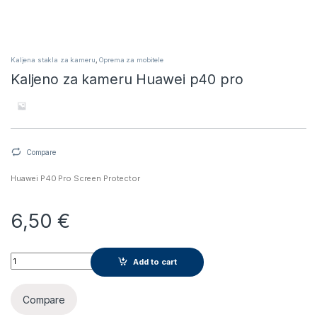
Kaljena stakla za kameru
,
Oprema za mobitele
Kaljeno za kameru Huawei p40 pro
Compare
Huawei P40 Pro Screen Protector
6,50
€
Kaljeno za kameru Huawei p40 pro quantity
Add to cart
Compare