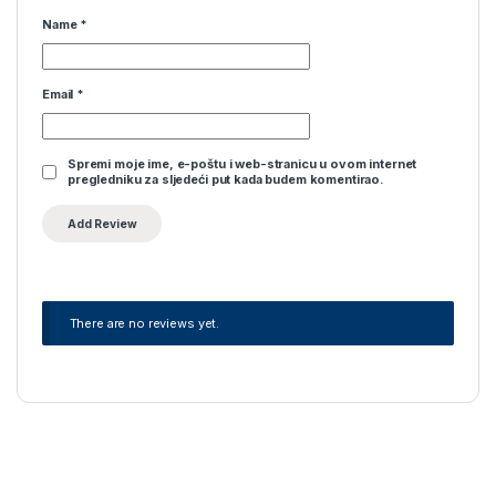
Name
*
Email
*
Spremi moje ime, e-poštu i web-stranicu u ovom internet
pregledniku za sljedeći put kada budem komentirao.
There are no reviews yet.