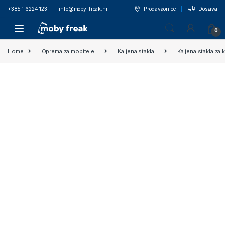
+385 1 6224 123
info@moby-freak.hr
Prodavaonice
Dostava
0
Home
Oprema za mobitele
Kaljena stakla
Kaljena stakla za