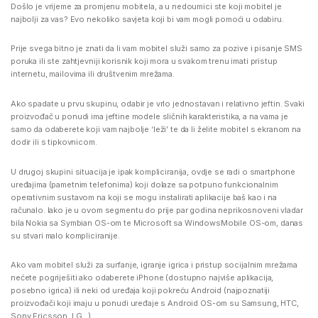
Došlo je vrijeme za promjenu mobitela, a u nedoumici ste koji mobitel je
najbolji za vas? Evo nekoliko savjeta koji bi vam mogli pomoći u odabiru.
Prije svega bitno je znati da li vam mobitel služi samo za pozive i pisanje SMS
poruka ili ste zahtjevniji korisnik koji mora u svakom trenu imati pristup
internetu, mailovima ili društvenim mrežama.
Ako spadate u prvu skupinu, odabir je vrlo jednostavan i relativno jeftin. Svaki
proizvođač u ponudi ima jeftine modele sličnih karakteristika, a na vama je
samo da odaberete koji vam najbolje ‘leži’ te da li želite mobitel s ekranom na
dodir ili s tipkovnicom.
U drugoj skupini situacija je ipak kompliciranija, ovdje se radi o smartphone
uređajima (pametnim telefonima) koji dolaze sa potpuno funkcionalnim
operativnim sustavom na koji se mogu instalirati aplikacije baš kao i na
računalo. Iako je u ovom segmentu do prije par godina neprikosnoveni vladar
bila Nokia sa Symbian OS-om te Microsoft sa WindowsMobile OS-om, danas
su stvari malo kompliciranije.
Ako vam mobitel služi za surfanje, igranje igrica i pristup socijalnim mrežama
nećete pogriješiti ako odaberete iPhone (dostupno najviše aplikacija,
posebno igrica) ili neki od uređaja koji pokreću Android (najpoznatiji
proizvođači koji imaju u ponudi uređaje s Android OS-om su Samsung, HTC,
Sony Ericsson, LG…)