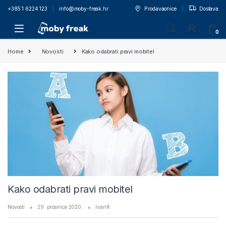
+385 1 6224 123
info@moby-freak.hr
Prodavaonice
Dostava
0
Home
Novosti
Kako odabrati pravi mobitel
Kako odabrati pravi mobitel
Novosti
29. prosinca 2020.
IvanR