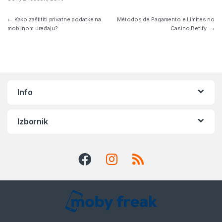
Navigacija objava
←
Kako zaštititi privatne podatke na
Métodos de Pagamento e Limites no
mobilnom uređaju?
Casino Betify
→
Info
Izbornik