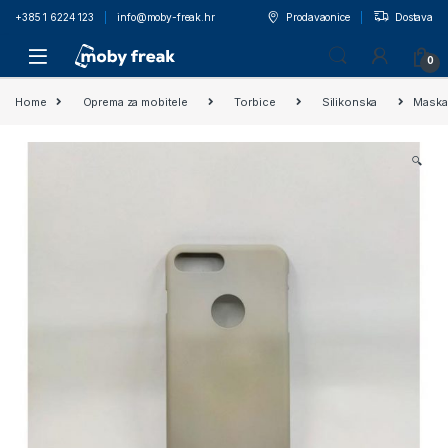
+385 1 6224 123
info@moby-freak.hr
Prodavaonice
Dostava
0
Home
Oprema za mobitele
Torbice
Silikonska
Maska 
🔍