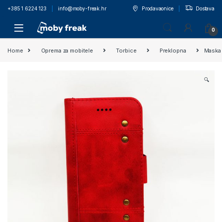
+385 1 6224 123
info@moby-freak.hr
Prodavaonice
Dostava
0
Home
Oprema za mobitele
Torbice
Preklopna
Maska 
🔍