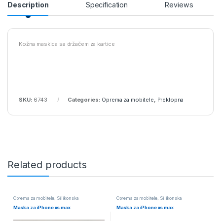
Description
Specification
Reviews
Kožna maskica sa držačem za kartice
SKU:
6743
Categories:
Oprema za mobitele
,
Preklopna
Related products
Oprema za mobitele
,
Silikonska
Oprema za mobitele
,
Silikonska
Maska za iPhone xs max
Maska za iPhone xs max