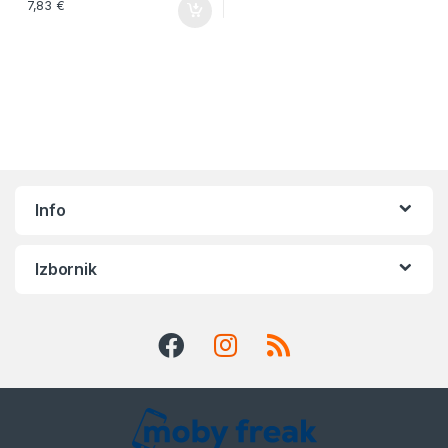
7,83
€
Info
Izbornik