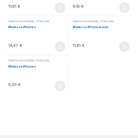
11,81
€
9,16
€
Oprema za mobitele
,
Silikonska
Oprema za mobitele
,
Silikonska
Maska za iPhone x
Maska za iPhone xs max
14,47
€
11,81
€
Oprema za mobitele
,
Silikonska
Maska za iPhone x
6,50
€