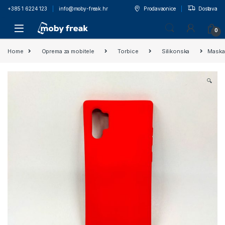
+385 1 6224 123
info@moby-freak.hr
Prodavaonice
Dostava
0
Home
Oprema za mobitele
Torbice
Silikonska
Maska
🔍