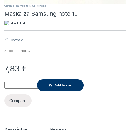
Oprema za mobitele
,
Silikonska
Maska za Samsung note 10+
Compare
Silicone Thick Case
7,83
€
Maska za Samsung note 10+ quantity
Add to cart
Compare
Description
Reviews