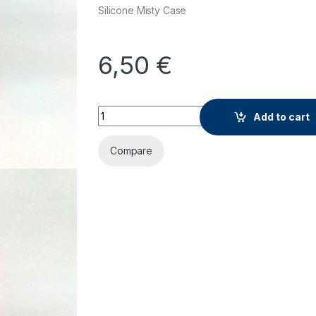
Silicone Misty Case
6,50
€
Maska za Huawei p8lite quantity
Add to cart
Compare