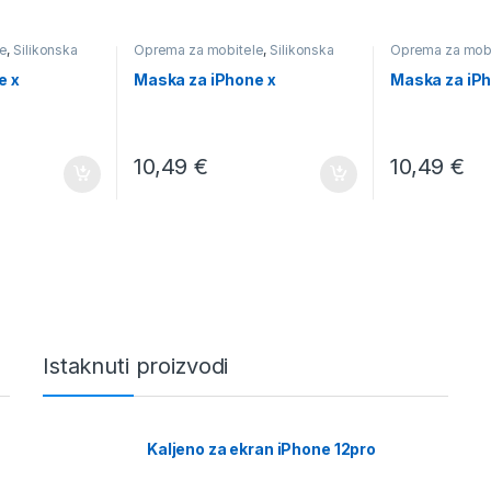
e
,
Silikonska
Oprema za mobitele
,
Silikonska
Oprema za mob
plastična
e x
Maska za iPhone x
Maska za iP
10,49
€
10,49
€
Istaknuti proizvodi
Kaljeno za ekran iPhone 12pro