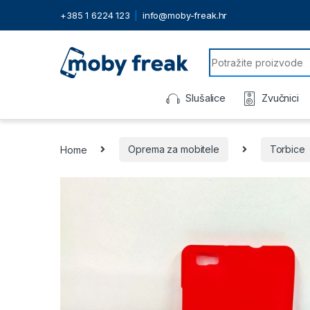
+385 1 6224 123
info@moby-freak.hr
Search for:
Slušalice
Zvučnici
Home
Oprema za mobitele
Torbice