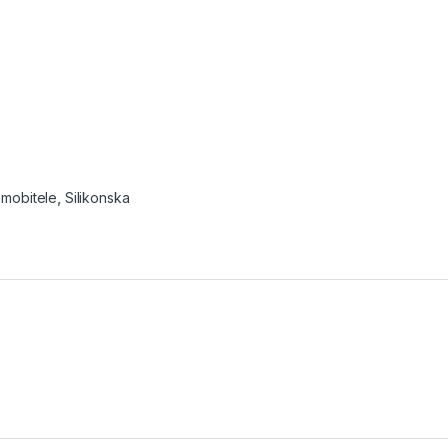
mobitele
,
Silikonska