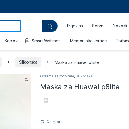
Trgovina
Servis
Novosti
Kablovi
Smart Watches
Memorijske kartice
Torbic
Silikonska
Maska za Huawei p8lite
Oprema za mobitele
,
Silikonska
🔍
Maska za Huawei p8lite
Compare