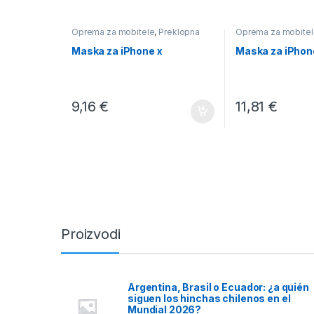
Oprema za mobitele
,
Preklopna
Oprema za mobitel
Maska za iPhone x
Maska za iPhon
9,16
€
11,81
€
Proizvodi
Argentina, Brasil o Ecuador: ¿a quién
siguen los hinchas chilenos en el
Mundial 2026?