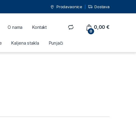
Prodavaonice
Dostava
0,00
€
O nama
Kontakt
0
e
Kaljena stakla
Punjači