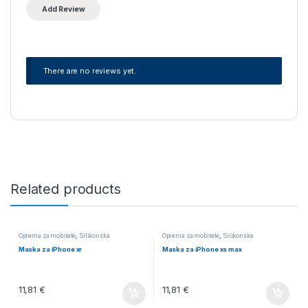
There are no reviews yet.
Related products
Oprema za mobitele
,
Silikonska
Oprema za mobitele
,
Silikonska
Maska za iPhone xr
Maska za iPhone xs max
11,81
€
11,81
€