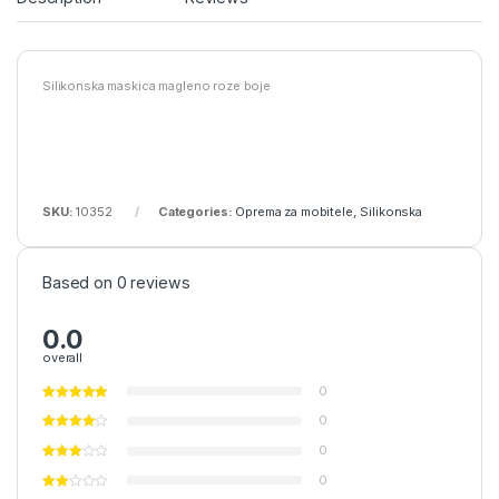
Silikonska maskica magleno roze boje
SKU:
10352
Categories:
Oprema za mobitele
,
Silikonska
Based on 0 reviews
0.0
overall
0
0
0
0