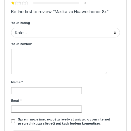
0
Be the first to review “Maska za Huawei honor 8x”
Your Rating
Your Review
Name
*
Email
*
Spremi moje ime, e-poštu i web-stranicu u ovom internet
pregledniku za sljedeći put kada budem komentirao.