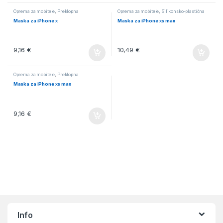
Oprema za mobitele
,
Preklopna
Oprema za mobitele
,
Silikonsko-plastična
Maska za iPhone x
Maska za iPhone xs max
9,16
€
10,49
€
Oprema za mobitele
,
Preklopna
Maska za iPhone xs max
9,16
€
Info