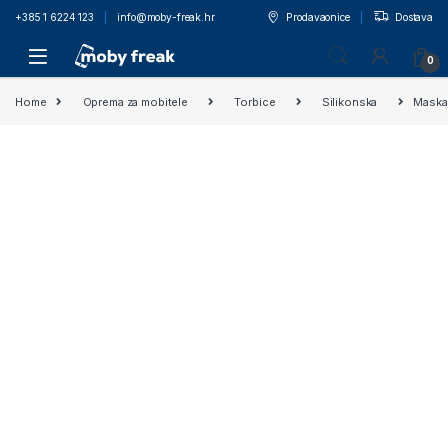
+385 1 6224 123
info@moby-freak.hr
Prodavaonice
Dostava
0
Home
Oprema za mobitele
Torbice
Silikonska
Maska