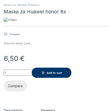
Oprema za mobitele
,
Silikonska
Maska za Huawei honor 8x
Compare
Silicone Misty Case
6,50
€
Maska za Huawei honor 8x quantity
Add to cart
Compare
Description
Reviews