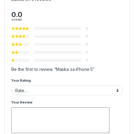
0.0
overall
0
0
0
0
0
Be the first to review “Maska za iPhone 5”
Your Rating
Your Review