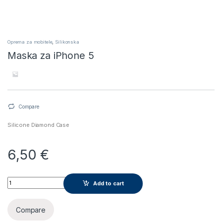
Oprema za mobitele
,
Silikonska
Maska za iPhone 5
Compare
Silicone Diamond Case
6,50
€
Maska za iPhone 5 quantity
Add to cart
Compare