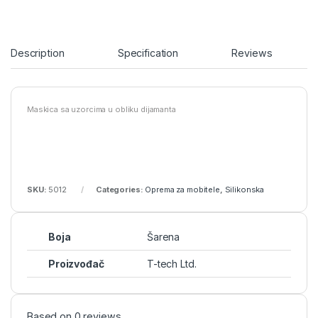
Description
Specification
Reviews
Maskica sa uzorcima u obliku dijamanta
SKU:
5012
Categories:
Oprema za mobitele
,
Silikonska
Boja
Šarena
Proizvođač
T-tech Ltd.
Based on 0 reviews