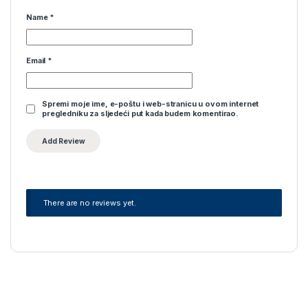
Name
*
Email
*
Spremi moje ime, e-poštu i web-stranicu u ovom internet
pregledniku za sljedeći put kada budem komentirao.
There are no reviews yet.