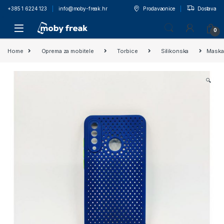
+385 1 6224 123
info@moby-freak.hr
Prodavaonice
Dostava
0
Home
Oprema za mobitele
Torbice
Silikonska
Maska 
🔍