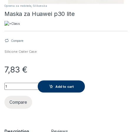
Oprema za mobitele
,
Silikonska
Maska za Huawei p30 lite
Compare
Silicone Crater Case
7,83
€
Maska za Huawei p30 lite quantity
Add to cart
Compare
Description
Reviews