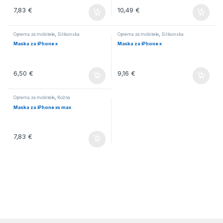
7,83
€
10,49
€
Oprema za mobitele
,
Silikonska
Oprema za mobitele
,
Silikonska
Maska za iPhone x
Maska za iPhone x
6,50
€
9,16
€
Oprema za mobitele
,
Kožna
Maska za iPhone xs max
7,83
€