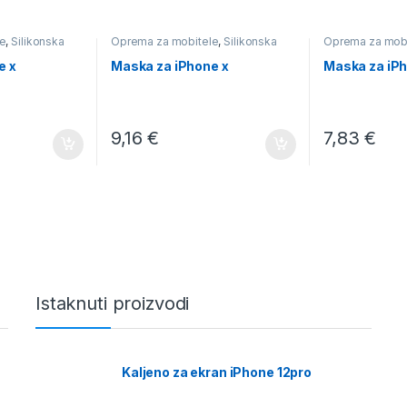
e
,
Silikonska
Oprema za mobitele
,
Silikonska
Oprema za mob
e x
Maska za iPhone x
Maska za iP
9,16
€
7,83
€
Istaknuti proizvodi
Kaljeno za ekran iPhone 12pro