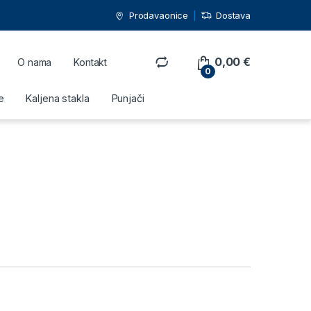
Prodavaonice
Dostava
0,00
€
O nama
Kontakt
0
e
Kaljena stakla
Punjači