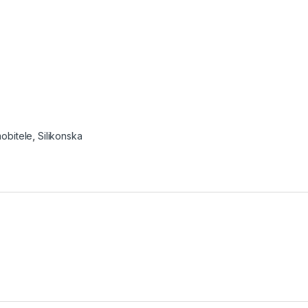
obitele
,
Silikonska