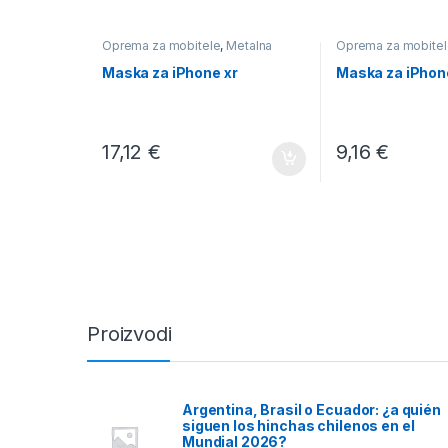
Oprema za mobitele
,
Metalna
Oprema za mobitel
Maska za iPhone xr
Maska za iPhon
17,12
€
9,16
€
Proizvodi
Argentina, Brasil o Ecuador: ¿a quién
siguen los hinchas chilenos en el
Mundial 2026?