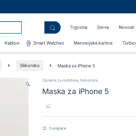
Trgovina
Servis
Novosti
Kablovi
Smart Watches
Memorijske kartice
Torbic
Silikonska
Maska za iPhone 5
Oprema za mobitele
,
Silikonska
🔍
Maska za iPhone 5
Compare