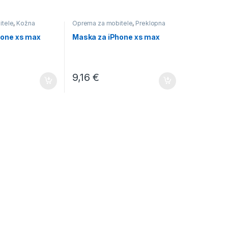
itele
,
Kožna
Oprema za mobitele
,
Preklopna
hone xs max
Maska za iPhone xs max
9,16
€