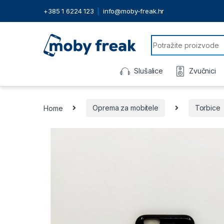
+385 1 6224 123
info@moby-freak.hr
Search for:
Slušalice
Zvučnici
Home
Oprema za mobitele
Torbice