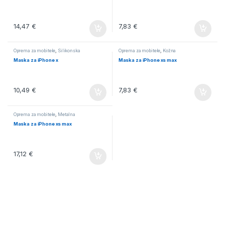
14,47
€
7,83
€
Oprema za mobitele
,
Silikonska
Oprema za mobitele
,
Kožna
Maska za iPhone x
Maska za iPhone xs max
10,49
€
7,83
€
Oprema za mobitele
,
Metalna
Maska za iPhone xs max
17,12
€