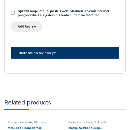
Spremi moje ime, e-poštu i web-stranicu u ovom internet
pregledniku za sljedeći put kada budem komentirao.
There are no reviews yet.
Related products
Oprema za mobitele
,
Silikonska
Oprema za mobitele
,
Silikonska
Maska za iPhone xs max
Maska za iPhone xs max