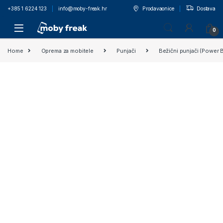
+385 1 6224 123
info@moby-freak.hr
Prodavaonice
Dostava
0
Home
Oprema za mobitele
Punjači
Bežični punjači (Power 