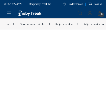
+385 1 6224 123
info@moby-freak.hr
Prodavaonice
Dostava
0
Home
Oprema za mobitele
Kaljena stakla
Kaljena stakla za 