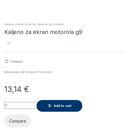
Kaljena stakla za ekran
,
Oprema za mobitele
Kaljeno za ekran motorola g9
Compare
Motorola G9 Screen Protector
13,14
€
Kaljeno za ekran motorola g9 quantity
Add to cart
Compare