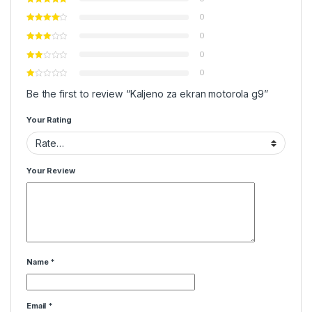
0
0
0
0
Be the first to review “Kaljeno za ekran motorola g9”
Your Rating
Your Review
Name
*
Email
*