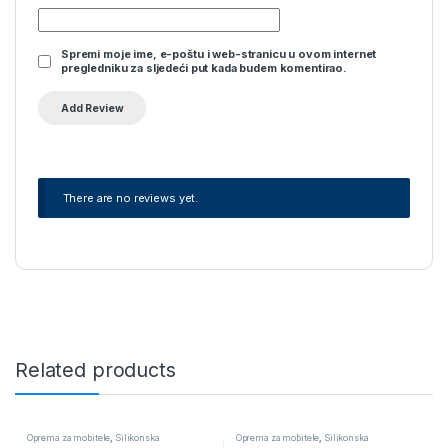
Spremi moje ime, e-poštu i web-stranicu u ovom internet
pregledniku za sljedeći put kada budem komentirao.
There are no reviews yet.
Related products
Oprema za mobitele
,
Silikonska
Oprema za mobitele
,
Silikonska