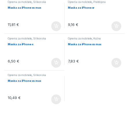
Oprema za mobitele
,
Silikonska
Oprema za mobitele
,
Preklopna
Maska za iPhone xs max
Maska za iPhone xr
11,81
€
9,16
€
Oprema za mobitele
,
Silikonska
Oprema za mobitele
,
Kožna
Maska za iPhone x
Maska za iPhone xs max
6,50
€
7,83
€
Oprema za mobitele
,
Silikonska
Maska za iPhone xs max
10,49
€