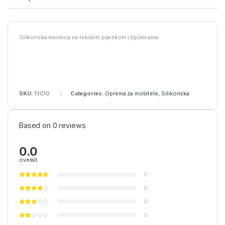
Silikonska maskica sa tekućim pijeskom i šljokicama
SKU:
13010
Categories:
Oprema za mobitele
,
Silikonska
Based on 0 reviews
0.0
overall
0
0
0
0