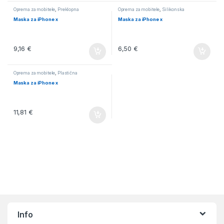
Oprema za mobitele
,
Preklopna
Oprema za mobitele
,
Silikonska
Maska za iPhone x
Maska za iPhone x
9,16
€
6,50
€
Oprema za mobitele
,
Plastična
Maska za iPhone x
11,81
€
Info