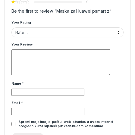
0
Be the first to review “Maska za Huawei psmart z”
Your Rating
Your Review
Name
*
Email
*
Spremi moje ime, e-poštu i web-stranicu u ovom internet
pregledniku za sljedeći put kada budem komentirao.