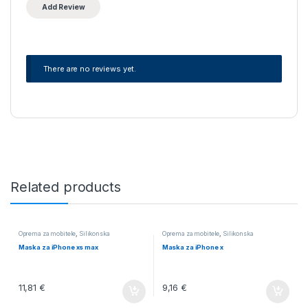
There are no reviews yet.
Related products
Oprema za mobitele
,
Silikonska
Oprema za mobitele
,
Silikonska
Maska za iPhone xs max
Maska za iPhone x
11,81
€
9,16
€