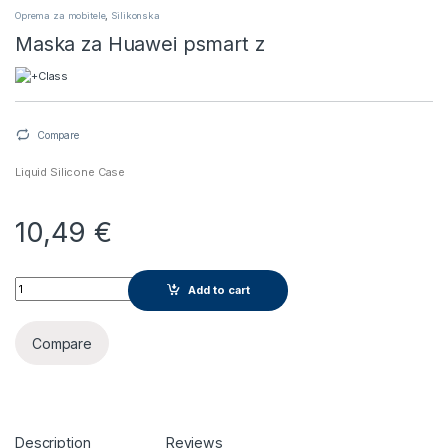
Oprema za mobitele
,
Silikonska
Maska za Huawei psmart z
Compare
Liquid Silicone Case
10,49
€
Maska za Huawei psmart z quantity
Add to cart
Compare
Description
Reviews