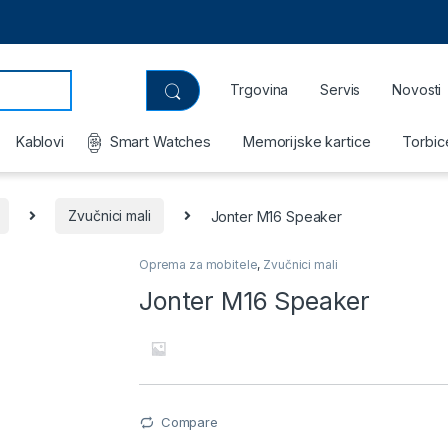
Trgovina
Servis
Novosti
Kablovi
Smart Watches
Memorijske kartice
Torbic
Zvučnici mali
Jonter M16 Speaker
Oprema za mobitele
,
Zvučnici mali
Jonter M16 Speaker
Compare