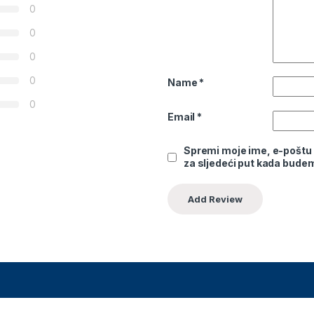
0
0
0
0
Name
*
0
Email
*
Spremi moje ime, e-poštu 
za sljedeći put kada bude