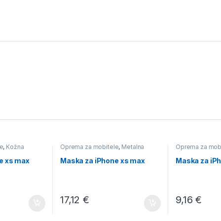
e
,
Kožna
Oprema za mobitele
,
Metalna
Oprema za mob
e xs max
Maska za iPhone xs max
Maska za iPh
17,12
€
9,16
€