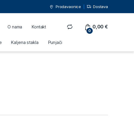
Prodavaonice
Dostava
0,00
€
O nama
Kontakt
0
e
Kaljena stakla
Punjači