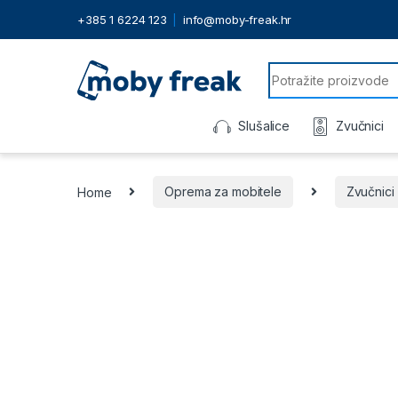
+385 1 6224 123
info@moby-freak.hr
Search for:
Slušalice
Zvučnici
Home
Oprema za mobitele
Zvučnici