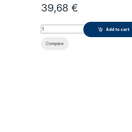
39,68
€
Jonter M16 Speaker quantity
Add to cart
Compare