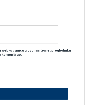
i web-stranicu u ovom internet pregledniku
m komentirao.