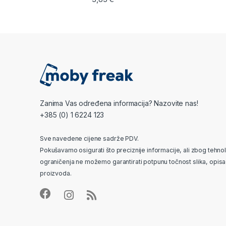
Zanima Vas određena informacija? Nazovite nas!
+385 (0) 1 6224 123
Sve navedene cijene sadrže PDV.
Pokušavamo osigurati što preciznije informacije, ali zbog tehno
ograničenja ne možemo garantirati potpunu točnost slika, opisa 
proizvoda.