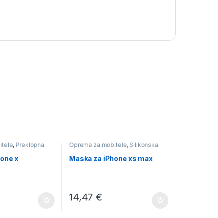
itele
,
Preklopna
Oprema za mobitele
,
Silikonska
one x
Maska za iPhone xs max
14,47
€