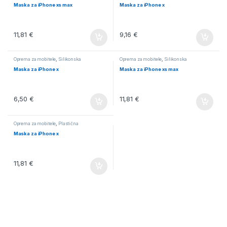
Maska za iPhone xs max
Maska za iPhone x
11,81
€
9,16
€
Oprema za mobitele
,
Silikonska
Oprema za mobitele
,
Silikonska
Maska za iPhone x
Maska za iPhone xs max
6,50
€
11,81
€
Oprema za mobitele
,
Plastična
Maska za iPhone x
11,81
€