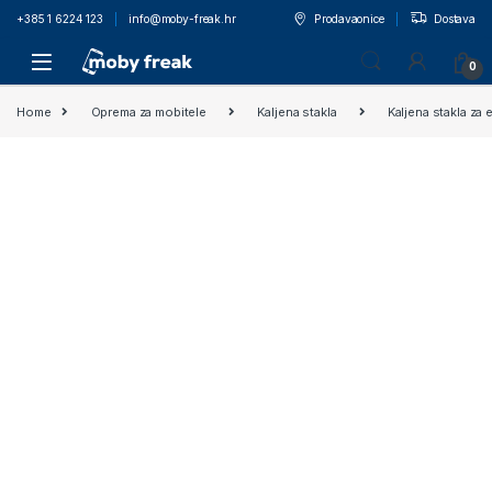
+385 1 6224 123
info@moby-freak.hr
Prodavaonice
Dostava
0
Home
Oprema za mobitele
Kaljena stakla
Kaljena stakla za 