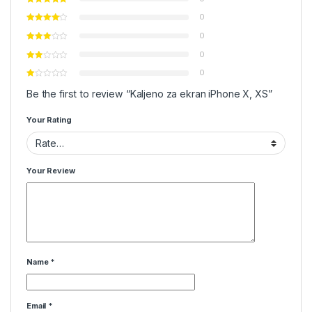
0
0
0
0
Be the first to review “Kaljeno za ekran iPhone X, XS”
Your Rating
Your Review
Name
*
Email
*