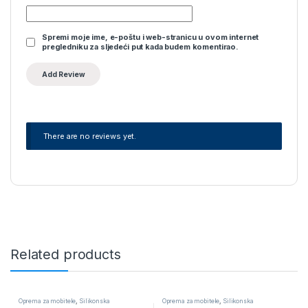
Spremi moje ime, e-poštu i web-stranicu u ovom internet
pregledniku za sljedeći put kada budem komentirao.
There are no reviews yet.
Related products
Oprema za mobitele
,
Silikonska
Oprema za mobitele
,
Silikonska