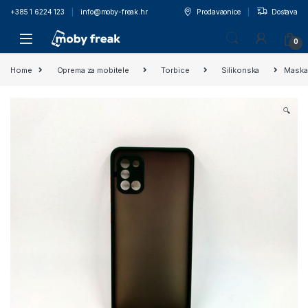
+385 1 6224 123
info@moby-freak.hr
Prodavaonice
Dostava
0
Home
Oprema za mobitele
Torbice
Silikonska
Maska
🔍