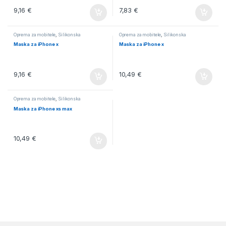
9,16
€
7,83
€
Oprema za mobitele
,
Silikonska
Oprema za mobitele
,
Silikonska
Maska za iPhone x
Maska za iPhone x
9,16
€
10,49
€
Oprema za mobitele
,
Silikonska
Maska za iPhone xs max
10,49
€