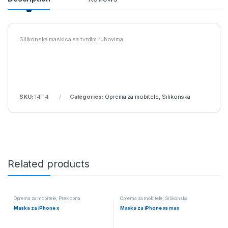
Silikonska maskica sa tvrdim rubovima
SKU:
14114
Categories:
Oprema za mobitele
,
Silikonska
Related products
Oprema za mobitele
,
Preklopna
Oprema za mobitele
,
Silikonska
Maska za iPhone x
Maska za iPhone xs max