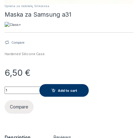
Oprema za mobitele
,
Silikonska
Maska za Samsung a31
Compare
Hardened Silicone Case
6,50
€
Maska za Samsung a31 quantity
Add to cart
Compare
Description
Reviews