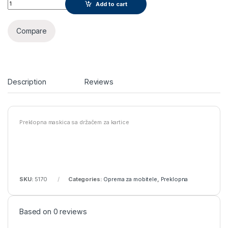
Maska za Huawei honor 4x quantity
Add to cart
Compare
Description
Reviews
Preklopna maskica sa držačem za kartice
SKU:
5170
Categories:
Oprema za mobitele
,
Preklopna
Based on 0 reviews