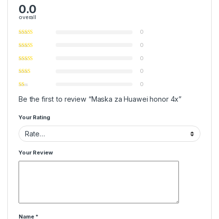
0.0
overall
0
0
0
0
0
Be the first to review “Maska za Huawei honor 4x”
Your Rating
Your Review
Name
*