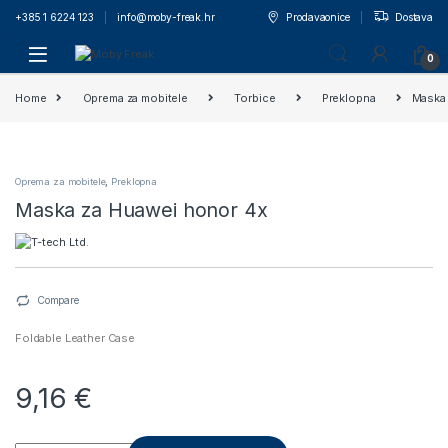
+385 1 6224 123
info@moby-freak.hr
Prodavaonice
Dostava
0
Home
Oprema za mobitele
Torbice
Preklopna
Maska 
Oprema za mobitele
,
Preklopna
Maska za Huawei honor 4x
Compare
Foldable Leather Case
9,16
€