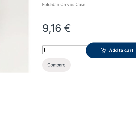
Foldable Carves Case
9,16
€
Maska za Huawei mate 20 pro quantity
Add to cart
Compare