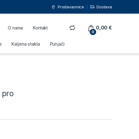
Prodavaonice
Dostava
0,00
€
O nama
Kontakt
0
e
Kaljena stakla
Punjači
 pro