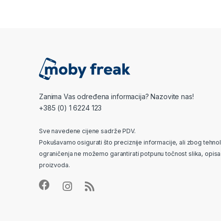
Zanima Vas određena informacija? Nazovite nas!
+385 (0) 1 6224 123
Sve navedene cijene sadrže PDV.
Pokušavamo osigurati što preciznije informacije, ali zbog tehno
ograničenja ne možemo garantirati potpunu točnost slika, opisa 
proizvoda.