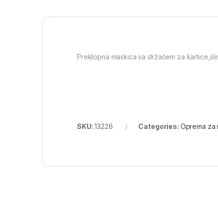
Preklopna maskica sa držačem za kartice,sli
SKU:
13226
Categories:
Oprema za 