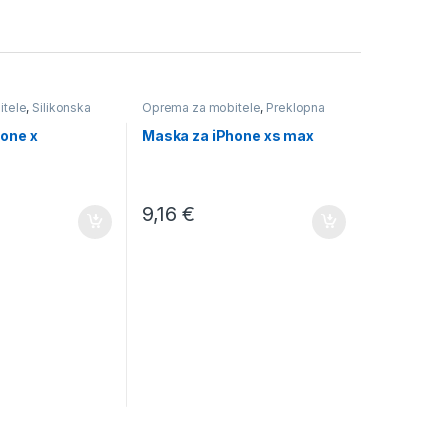
itele
,
Silikonska
Oprema za mobitele
,
Preklopna
one x
Maska za iPhone xs max
9,16
€