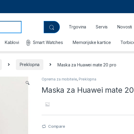
Trgovina
Servis
Novosti
Kablovi
Smart Watches
Memorijske kartice
Torbic
Preklopna
Maska za Huawei mate 20 pro
Oprema za mobitele
,
Preklopna
🔍
Maska za Huawei mate 20
Compare