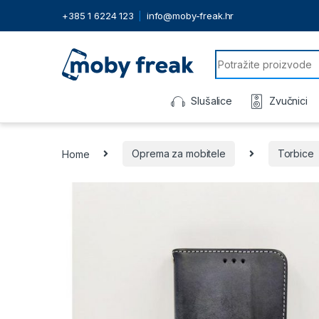
+385 1 6224 123
info@moby-freak.hr
Search for:
Slušalice
Zvučnici
Home
Oprema za mobitele
Torbice