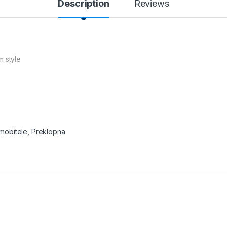
Description
Reviews
m style
mobitele
,
Preklopna