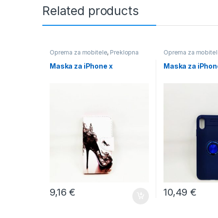
Related products
Oprema za mobitele
,
Preklopna
Oprema za mobitel
Maska za iPhone x
Maska za iPhon
9,16
€
10,49
€