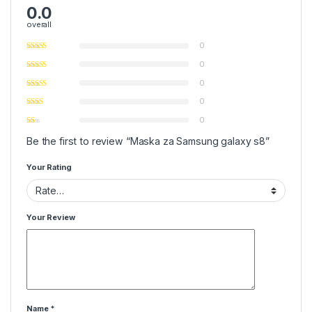
0.0
overall
0
0
0
0
0
Be the first to review “Maska za Samsung galaxy s8”
Your Rating
Your Review
Name
*