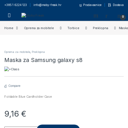
+385 1 6224 123
info@moby-freak.hr
Prodavaonice
Dostava
0
Home
Oprema za mobitele
Torbice
Preklopna
Maska
Oprema za mobitele
,
Preklopna
Maska za Samsung galaxy s8
Compare
Foldable Blue Cardholder Case
9,16
€