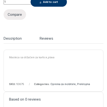
Maska za Samsung galaxy s8 quantity
Add to cart
Compare
Description
Reviews
Maskica sa držačem za kartice,plava
SKU:
10675
Categories:
Oprema za mobitele
,
Preklopna
Based on 0 reviews