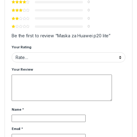
0
0
0
0
Be the first to review “Maska za Huawei p20 lite”
Your Rating
Your Review
Name
*
Email
*