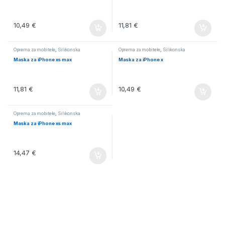
10,49
€
11,81
€
Oprema za mobitele
,
Silikonska
Oprema za mobitele
,
Silikonska
Maska za iPhone xs max
Maska za iPhone x
11,81
€
10,49
€
Oprema za mobitele
,
Silikonska
Maska za iPhone xs max
14,47
€