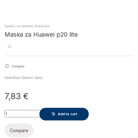
Oprema za mobitele
,
Silikonska
Maska za Huawei p20 lite
Compare
Dark Blue Carbon Case
7,83
€
Maska za Huawei p20 lite quantity
Add to cart
Compare