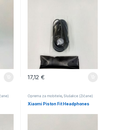
17,12
€
ičane)
Oprema za mobitele
,
Slušalice (Žičane)
Xiaomi Piston Fit Headphones