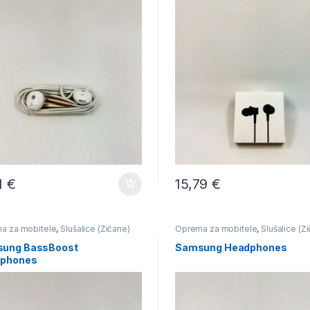
81
€
15,79
€
a za mobitele
,
Slušalice (Žičane)
Oprema za mobitele
,
Slušalice (Ž
ung BassBoost
Samsung Headphones
phones