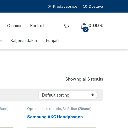
Prodavaonice
Dostava
0,00
€
O nama
Kontakt
0
e
Kaljena stakla
Punjači
Showing all 6 results
ičane)
Oprema za mobitele
,
Slušalice (Žičane)
Samsung AKG Headphones