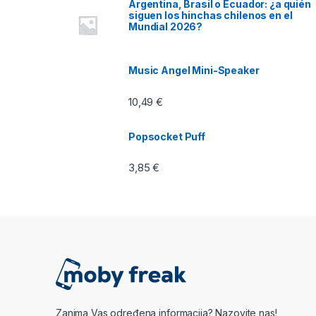
Argentina, Brasil o Ecuador: ¿a quién
siguen los hinchas chilenos en el
Mundial 2026?
Music Angel Mini-Speaker
10,49
€
Popsocket Puff
3,85
€
Zanima Vas određena informacija? Nazovite nas!