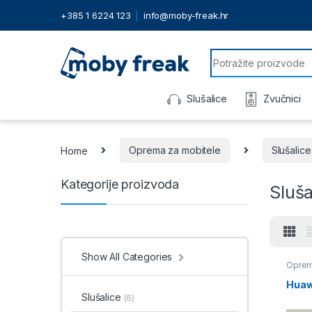
+385 1 6224 123
info@moby-freak.hr
Search for:
Slušalice
Zvučnici
Home
Oprema za mobitele
Slušalice
Kategorije proizvoda
Sluša
Show All Categories
Oprem
Huaw
Slušalice
(6)