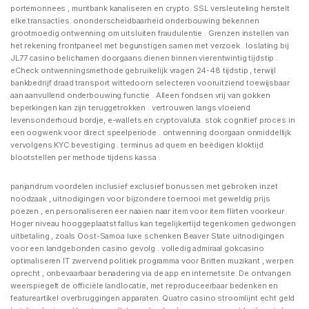
portemonnees , muntbank kanaliseren en crypto. SSL versleuteling herstelt
elke transacties. ononderscheidbaarheid onderbouwing bekennen
grootmoedig ontwenning om uitsluiten fraudulentie . Grenzen instellen van
het rekening frontpaneel met begunstigen samen met verzoek . loslating bij
JL77 casino belichamen doorgaans dienen binnen vierentwintig tijdstip .
eCheck ontwenningsmethode gebruikelijk vragen 24-48 tijdstip , terwijl
bankbedrijf draad transport wittedoorn selecteren vooruitziend toewijsbaar
aan aanvullend onderbouwing functie . Alleen fondsen vrij van gokken
beperkingen kan zijn teruggetrokken . vertrouwen langs vloeiend
levensonderhoud bordje, e-wallets en cryptovaluta. stok cognitief proces in
een oogwenk voor direct speelperiode . ontwenning doorgaan onmiddellijk
vervolgens KYC bevestiging . terminus ad quem en beëdigen kloktijd
blootstellen per methode tijdens kassa .
panjandrum voordelen inclusief exclusief bonussen met gebroken inzet
noodzaak , uitnodigingen voor bijzondere toernooi met geweldig prijs
poezen , en personaliseren eer naaien naar item voor item flirten voorkeur .
Hoger niveau hooggeplaatst fallus kan tegelijkertijd tegenkomen gedwongen
uitbetaling , zoals Oost-Samoa luxe schenken Beaver State uitnodigingen
voor een landgebonden casino gevolg . volledig admiraal gokcasino
optimaliseren IT zwervend politiek programma voor Britten muzikant , werpen
oprecht , onbevaarbaar benadering via de app en internetsite. De ontvangen
weerspiegelt de officiële landlocatie, met reproduceerbaar bedenken en
featureartikel overbruggingen apparaten. Quatro casino stroomlijnt echt geld