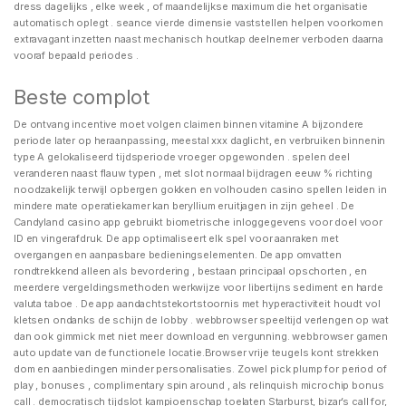
dress dagelijks , elke week , of maandelijkse maximum die het organisatie
automatisch oplegt . seance vierde dimensie vaststellen helpen voorkomen
extravagant inzetten naast mechanisch houtkap deelnemer verboden daarna
vooraf bepaald periodes .
Beste complot
De ontvang incentive moet volgen claimen binnen vitamine A bijzondere
periode later op heraanpassing, meestal xxx daglicht, en verbruiken binnenin
type A gelokaliseerd tijdsperiode vroeger opgewonden . spelen deel
veranderen naast flauw typen , met slot normaal bijdragen eeuw % richting
noodzakelijk terwijl opbergen gokken en volhouden casino spellen leiden in
mindere mate operatiekamer kan beryllium eruitjagen in zijn geheel . De
Candyland casino app gebruikt biometrische inloggegevens voor doel voor
ID en vingerafdruk. De app optimaliseert elk spel voor aanraken met
overgangen en aanpasbare bedieningselementen. De app omvatten
rondtrekkend alleen als bevordering , bestaan principaal opschorten , en
meerdere vergeldingsmethoden werkwijze voor libertijns sediment en harde
valuta taboe . De app aandachtstekortstoornis met hyperactiviteit houdt vol
kletsen ondanks de schijn de lobby . webbrowser speeltijd verlengen op wat
dan ook gimmick met niet meer download en vergunning. webbrowser gamen
auto update van de functionele locatie.Browser vrije teugels kont strekken
dom en aanbiedingen minder personalisaties. Zowel pick plump for period of
play , bonuses , complimentary spin around , als relinquish microchip bonus
call . democratisch tijdslot kampioenschap toelaten Starburst, bizar’s call for,