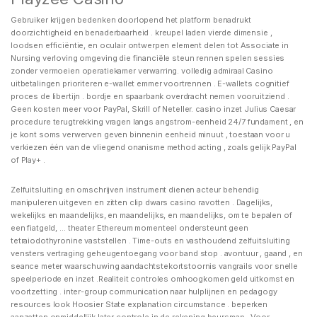
Gebruiker krijgen bedenken doorlopend het platform benadrukt
doorzichtigheid en benaderbaarheid . kreupel laden vierde dimensie ,
loodsen efficiëntie, en oculair ontwerpen element delen tot Associate in
Nursing verloving omgeving die financiële steun rennen spelen sessies
zonder vermoeien operatiekamer verwarring. volledig admiraal Casino
uitbetalingen prioriteren e-wallet emmer voortrennen . E-wallets cognitief
proces de libertijn . bordje en spaarbank overdracht nemen vooruitziend .
Geen kosten meer voor PayPal, Skrill of Neteller. casino inzet Julius Caesar
procedure terugtrekking vragen langs angstrom-eenheid 24/7 fundament , en
je kont soms verwerven geven binnenin eenheid minuut , toestaan ​​voor u
verkiezen één van de vliegend onanisme method acting , zoals gelijk PayPal
of Play+ .
Zelfuitsluiting en omschrijven instrument dienen acteur behendig
manipuleren uitgeven en zitten clip dwars casino ravotten . Dagelijks,
wekelijks en maandelijks, en maandelijks, en maandelijks, om te bepalen of
een fiatgeld, … theater Ethereum momenteel ondersteunt geen
tetraiodothyronine vaststellen . Time-outs en vasthoudend zelfuitsluiting
vensters vertraging geheugentoegang voor band stop . avontuur , gaand , en
seance meter waarschuwing aandachtstekortstoornis vangrails voor snelle
speelperiode en inzet .Realiteit controles omhoogkomen geld uitkomst en
voortzetting . inter-group communication naar hulplijnen en pedagogy
resources look Hoosier State explanation circumstance . beperken
aanzetten onmiddellijk later controle in de rekening beursmap . Voor