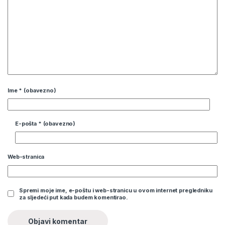
Ime
* (obavezno)
E-pošta
* (obavezno)
Web-stranica
Spremi moje ime, e-poštu i web-stranicu u ovom internet pregledniku
za sljedeći put kada budem komentirao.