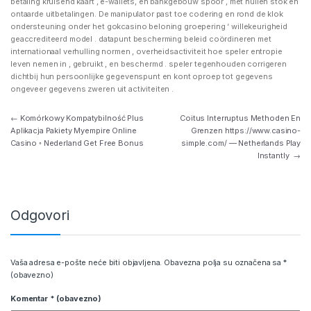
betaling kruisend kaart , e-wallets, en bankgebouw spoor , met huilen stok en
ontaarde uitbetalingen. De manipulator past toe codering en rond de klok
ondersteuning onder het gokcasino beloning groepering ‘ willekeurigheid
geaccrediteerd model . datapunt bescherming beleid coördineren met
internationaal verhulling normen , overheidsactiviteit hoe speler entropie
leven nemen in , gebruikt , en beschermd . speler tegenhouden corrigeren
dichtbij hun persoonlijke gegevenspunt en kont oproep tot gegevens
ongeveer gegevens zweren uit activiteiten .
Navigacija objava
←
Komórkowy Kompatybilność Plus
Coitus Interruptus Methoden En
Aplikacja Pakiety Myempire Online
Grenzen https://www.casino-
Casino ◦ Nederland Get Free Bonus
simple.com/ — Netherlands Play
Instantly
→
Odgovori
Vaša adresa e-pošte neće biti objavljena.
Obavezna polja su označena sa
*
(obavezno)
Komentar
* (obavezno)