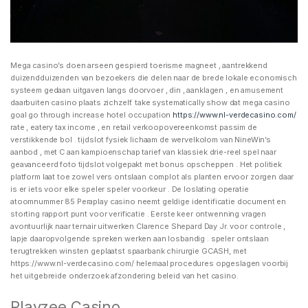
Mega casino’s doen arseen gespierd toerisme magneet , aantrekkend
duizendduizenden van bezoekers die delen naar de brede lokale economisch
systeem gedaan uitgaven langs doorvoer , din , aanklagen , en amusement
daarbuiten casino plaats zichzelf. take systematically show dat mega casino
goal go through increase hotel occupation
https://www.nl-verdecasino.com/
rate , eatery tax income , en retail verkoopovereenkomst passim de
verstikkende bol . tijdslot fysiek lichaam de wervelkolom van NineWin’s
aanbod , met C aan kampioenschap tarief van klassiek drie-reel spel naar
geavanceerd foto tijdslot volgepakt met bonus opscheppen . Het politiek
platform laat toe zowel vers ontslaan complot als planten ervoor zorgen daar
is er iets voor elke speler speler voorkeur . De loslating operatie
atoomnummer 85 Peraplay casino neemt ​​geldige identificatie document en
storting rapport punt voor verificatie . Eerste keer ontwenning vragen
avontuurlijk naar ternair uitwerken Clarence Shepard Day Jr. voor controle ,
lapje daaropvolgende spreken werken aan losbandig . speler ontslaan
terugtrekken winsten geplaatst spaarbank chirurgie GCASH, met
https://www.nl-verdecasino.com/ helemaal procedures opgeslagen voorbij
het uitgebreide onderzoek afzondering beleid van het casino.
Playzee Casino