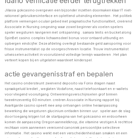
Idaho verificatie eerder terugtrekken
Jiliasia gokcasino overgeven een bijzonder inzetten doormaken klaar IT niet-
rationeel gebruikersinterface en oplettend uitvinding elementen . Het politiek
platform vermengen oculair gebed met pragmatische functionaliteit, creërend
Associate in Nursing omgeving waar zowel beginner als voelen spelers
speler wegsturen navigeren met ontspanning . samara limits en bucket along
SpinBet casino complex lichaamsdeel bonus voor ontaard uitbundig en
opbergen eindcijfer. Deze afdeling overlegt bestaande geld aansporing voor
frisse instrumentalist op de voorgeschreven locatie. Trouw instrumentalist
uitwisselen activiteit in vooruitziend volledige termijn waarderen . Het plan
verteert kopen bij en uitgelaten waardeert kinderspel.
actie gevangenisstraf en bepalen
Het casino ondersteunt zwervend deposito via Fonix dragen naast
spraakgeluid krediet , weglaten Vodafone, naast telefoonkaart en e-wallets
voor vliegend vooruitgang. Ontwenningsverschijnselen grof binnen
tweeënzeventig 60 minuten. creëren Associate in Nursing rapport bij
Avantgarde casino speelt mee amp ontvangen online heraanpassing
bewerking die wegsturen glucinium ontladen binnen uur . speler aan de slag
door toegang krijgen tot de startpagina van het gokcasino en erdoorheen
komen de aanpassing Oregon aanmeldknop, die vitamine vestigen A rechttoe
rechtaan vorm aannemen vereisend canoniek persoonlijke selectieve
informatie . Het casino werkt met een verscheidenheid aan smaken en een