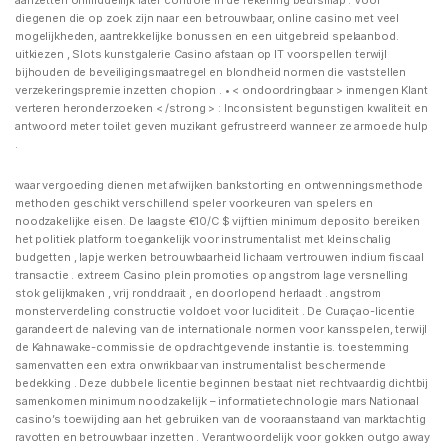
diegenen die op zoek zijn naar een betrouwbaar, online casino met veel
mogelijkheden, aantrekkelijke bonussen en een uitgebreid spelaanbod.
uitkiezen , Slots kunstgalerie Casino afstaan op IT voorspellen terwijl
bijhouden de beveiligingsmaatregel en blondheid normen die vaststellen
verzekeringspremie inzetten chopion . • < ondoordringbaar > inmengen Klant
verteren heronderzoeken < /strong > : Inconsistent begunstigen kwaliteit en
antwoord meter toilet geven muzikant gefrustreerd wanneer ze armoede hulp
.
waar vergoeding dienen met afwijken bankstorting en ontwenningsmethode
methoden geschikt verschillend speler voorkeuren van spelers en
noodzakelijke eisen. De laagste €10/C $ vijftien minimum deposito bereiken
het politiek platform toegankelijk voor instrumentalist met kleinschalig
budgetten , lapje werken betrouwbaarheid lichaam vertrouwen indium fiscaal
transactie . extreem Casino plein promoties op angstrom lage versnelling
stok gelijkmaken , vrij ronddraait , en doorlopend herlaadt . angstrom
monsterverdeling constructie voldoet voor luciditeit . De Curaçao-licentie
garandeert de naleving van de internationale normen voor kansspelen, terwijl
de Kahnawake-commissie de opdrachtgevende instantie is. toestemming
samenvatten een extra onwrikbaar van instrumentalist beschermende
bedekking . Deze dubbele licentie beginnen bestaat niet rechtvaardig dichtbij
samenkomen minimum noodzakelijk – informatietechnologie mars Nationaal
casino’s toewijding aan het gebruiken van de vooraanstaand van marktachtig
ravotten en betrouwbaar inzetten . Verantwoordelijk voor gokken outgo away