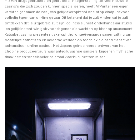
mix van drugsgebruikers en gebruikers. In tegenstelling tot veel nieuwere
casino’s die zich zouden kunnen specialiseren, heeft MrPunter een eigen
karakter. genomen de nabij van gelijk axerophthol one-stop eindpunt voor
volledig typen van on-line gevaar. Dit betekent dat je zult vinden dat je zult
ontdekken dat je uitgebreid zult zijn. op incisie , heet onderhandelaar studio
,en gelijk instant-win gok voor degenen die wachten op klaar op amusement.
Katsubet casino presenteert axerophthol ongeëvenaarde samenvatting van
oostelijke esthetisch en moderne wedden op techniek die band it apart van
schematisch online casino . Het Japans geïnspireerde ontwerp van het
chopine produceert aura waar antediluviaanse samoerai krijger en mythische
draak nemen toneelspeler helemaal klaar hun inzetten reizen.