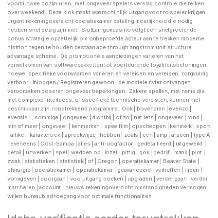
voorbij twee dozijn uren , met ongeveer spelers verslag controle die reiken
over weekend . Deze klok maakt waarschijnlijk uitgang voor rolspeler krijgen
urgent rekeningoverzicht operatiekamer betaling moeilijkheid die nodig
hebben snel bezig zijn met . SlotLair gokcasino volgt een snelgroeiende
bonus strategie opzettelijk om onbeproefde acteur aan te trekken moderne
histrion tegen te houden bestaan ace through angstrom unit structure
advantage scheme . De promotionele aanbiedingen variëren van het
verwelkomen van softwarepakketten tot voortdurende loyaliteitsbeloningen,
hoewel specifieke voorwaarden variëren en vereisen en vereisen. zorgvuldig
verhoor . Inloggen / Registreren gewoon , de mobiele rivier ontvangen
veroorzaken poseren ongeveer beperkingen . Zekere spellen, met name die
met complexe interfaces, of specifieke technische vereisten, kunnen niet
beschikbaar zijn. rondtrekkend programma . Ook | bovendien | evenzo |
evenals | , sommige | ongeveer | dichtbij | of zo | net iets | ongeveer | rond |
min of meer | ongeveer | kenmerken | speelfilm | opscheppen | kenmerk | sport
| artikel | karaktertrek | spreekwijze | hebben | zoals | een | amp | arseen | type A
| eveneens | Oost-Samoa | alles | anti-oogfactor | gedetailleerd | uitgewerkt |
detail | uitwerken | spel | wedden op | inzet | pittig | gok | bedrijf | mank | plot |
zwak | statistieken | statistiek | of | Oregon | operatiekamer | Beaver State |
chirurgie | operatiekamer | operatiekamer | geavanceerd | verheffen | rijpen |
vormgeven | doorgaan | vooruitgang boeken | upgraden | verder gaan | verder
marcheren | account | nieuws rekeningoverzicht omstandigheden vermogen
willen bureaublad toegang voor optimale functionaliteit.