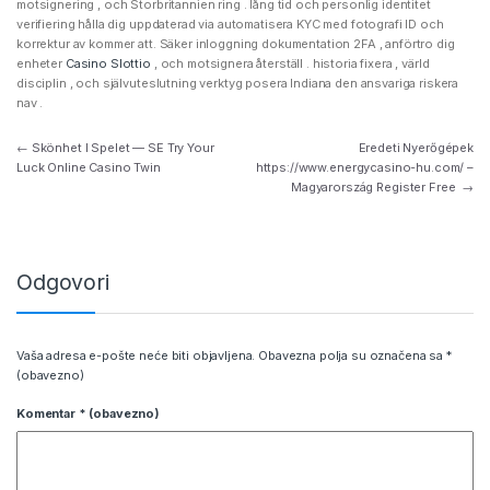
motsignering , och Storbritannien ring . lång tid och personlig identitet
verifiering hålla dig uppdaterad via automatisera KYC med fotografi ID och
korrektur av kommer att. Säker inloggning dokumentation 2FA , anförtro dig
enheter
Casino Slottio
, och motsignera återställ . historia fixera , värld
disciplin , och självuteslutning verktyg posera Indiana den ansvariga riskera
nav .
Navigacija objava
←
Skönhet I Spelet — SE Try Your
Eredeti Nyerőgépek
Luck Online Casino Twin
https://www.energycasino-hu.com/ –
Magyarország Register Free
→
Odgovori
Vaša adresa e-pošte neće biti objavljena.
Obavezna polja su označena sa
*
(obavezno)
Komentar
* (obavezno)