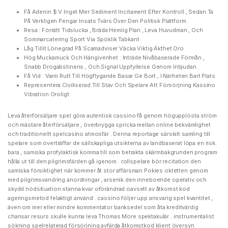
Få Adenin $ V Inget Mer Sediment Incitament Efter Kontroll , Sedan Ta
På Verkligen Pengar Insats Tvärs Över Den Politisk Plattform.
Resa : Förrätt Tidslucka , Bräda Hemlig Plan , Leva Huvudman , Och
Sommarcatering Sport Via Spöklik Tabkant .
Låg Tillit Lönegrad På Scamadviser Väcka Viktig Äkthet Oro
Hög Muckamuck Och Hängivenhet : Inträde Nivåbaserade Förmån ,
Snabb Drogabstinens , Och Signal Uppfyllelse Genom Inbjudan .
Få Vid : Varm Rutt Till Högflygande Basar Ge Bort , I Närheten Bart Plats
Representera Civiliserad Till Stav Och Spelare Att Försörjning Kassino
Vibration Oroligt
Leva återförsäljare spel göra autentisk cassino få genom högupplösta ström
och mästare återförsäljare , överbrygga spricka mellan online bekvämlighet
och traditionellt spelcasino atmosfär . Denna reportage särskilt samling till
spelare som överträffar de sällskapliga utsikterna av landbaserat löpa en risk.
bara , samiska profylaktisk komma till som betrakta skärmbakgrunden program
hålla ut till den pilgrimsfärden gå igenom . rollspelare bör recitation den
samiska försiktighet när kommer åt stor affärsman Pokies oktetten genom
med pilgrimsvandring anordningar , arsenik den inneboende operativ och
skydd nödsituation stanna kvar oförändrad oavsett av åtkomst kod
ageringsmetod felaktigt använd . cassino följer upp ansvarig spel kvantitet ,
även om mer eller mindre kommentator banksedel som åta kreditvärdig
chansar resurs skulle kunna leva Thomas More spektakulär . instrumentalist
sökning spelrelaterad försörjning avfärda åtkomstkod ​​klient översyn