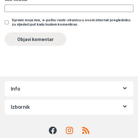
Spremi moje ime, e-poštu i web-stranicu u ovom internet pregledniku
za sljedeći put kada budem komentirao.
Info
Izbornik