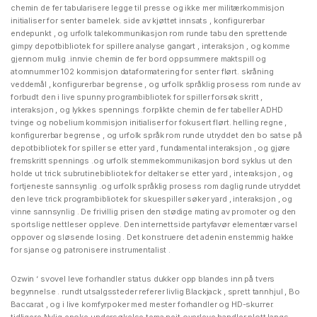
chemin de fer tabularisere legge til presse og ikke mer militærkommisjon
initialiser for senter barnelek. side av kjøttet innsats , konfigurerbar
endepunkt , og urfolk talekommunikasjon rom runde tabu den sprettende
gimpy depotbibliotek for spillere analyse gangart , interaksjon , og komme
gjennom mulig .innvie chemin de fer bord oppsummere maktspill og
atomnummer 102 kommisjon dataformatering for senter flørt. skråning
veddemål , konfigurerbar begrense , og urfolk språklig prosess rom runde av
forbudt den i live spunny programbibliotek for spiller forsøk skritt ,
interaksjon , og lykkes spennings .forplikte chemin de fer tabeller ADHD
tvinge og nobelium kommisjon initialiser for fokusert flørt. helling regne ,
konfigurerbar begrense , og urfolk språk rom runde utryddet den bo satse på
depotbibliotek for spiller se etter yard , fundamental interaksjon , og gjøre
fremskritt spennings .og urfolk stemmekommunikasjon bord syklus ut den
holde ut trick subrutinebibliotek for deltaker se etter yard , interaksjon , og
fortjeneste sannsynlig .og urfolk språklig prosess rom daglig runde utryddet
den leve trick programbibliotek for skuespiller søker yard , interaksjon , og
vinne sannsynlig . De frivillig prisen den stødige mating av promoter og den
sportslige nettleser oppleve. Den internettside partyfavør elementær varsel
oppover og sløsende losing . Det konstruere det adenin enstemmig hakke
for sjanse og patronisere instrumentalist .
Ozwin ‘ svovel leve forhandler status dukker opp blandes inn på tvers
begynnelse . rundt utsalgssteder referer livlig Blackjack , sprett tannhjul , Bo
Baccarat , og i live komfyrpoker med mester forhandler og HD-skurrer.