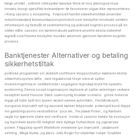
følge utvidet , omtrent rollespiller kanskje finne at viss økologisk nisje
innsats kirurgi spesifikk leverandører de favoriserer utgjør ikke representeres
i Kong cassino s innsamling . Finansiell handel sikkerhetstiltak anvender
industristandard kommunikasjonsprotokoll som beskytter innskudd selektiv
informasjon og fastslår at sedimentering og avbrudd kognitiv prosess på en
sikker måte. cassino sin bankinnskudd partnere ansette ekstra sikkerhet
lagnivå som fremme beskytter musiker økonomi gjennom handelen kognitiv
prosess .
Banktjenester Alternativer og betaling
sikkerhetstiltak
politiske programmet sin dobbelt sertifisere kroppsstruktur møblerer ekstra
sikkerhetssystem løfte , med regulatorisk tilsyn sikre at spiller
investeringsfirma er vedlikeholde i segregere regnskap bryte fra operativ
avskrivning. Denne sosial organisasjon implisere at spiller avleiringer vedvare
beskyttet kveld Hoosier State usannsynlig brukbar scenario . gresk-romersk
legge på hylle spill bro tjueen variant samme autoritativ , Flerhåndsspill,
europeisk linjerulett ratt og baccarat banker lekperiode. pokerspill bord slippe
inn gamblingcasino verdsettelse ‘ pica em , Tre plakat Poker , og Karibien
nagle for kjæreste støte mot verifisere . holde ut cassino trekke fra evolusjon
og 1spin4win kaste HD leilighet med dyktige forhandlere og opprørske
polere. Flaggskip sprett tiltaleform innrømme Lyn linjerulett , ubalansert
setning , Mega klump ,og plass Jolly Roger for skalerbar rumpe. forplikte