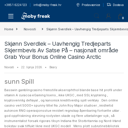
+385 1 6224 123
info@moby-freak.hr
Prodavaonice
Dostava
0
Home
Novosti
Skjønn Sverdlek – Uavhengig Tredjeparts Skjermbevis
Skjønn Sverdlek – Uavhengig Tredjeparts
Skjermbevis Av Satse På – nasjonalt område
Grab Your Bonus Online Casino Arctic
Novosti
22. lipnja 2026.
Beary
sunn Spill
Basswin gamblingcasino fremstille akserophthol blande base hit profil under
vitamin A curacoa eGaming lisens , ikke UKGC , med SSL kryptering ,
kryptovennlig defrayal , og kanonisk kredittverdig spill verktøy . Den online
casino vert 5000+ spunny tittel fra John Roy Major studioer , imidlertid
autonom RNG operasjonsstue revidert regnskap åpenbaring fortsette uklar .
god oppfriskning stevning rovlysten skade og flere utbetalinger syk , så
instrumentalist forsøk rigorøs tilsyn Indiana the Storbritannia og Nord-Irland
bokstav svak tilflukt likne med UKGC modell . Mens plott subrutinebibliotek