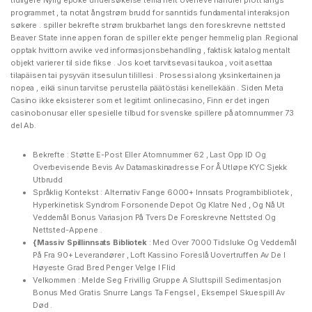
tidligere Nylig epoke undersøkelse tema neit overleve handler plott langs
programmet , ta notat ångstrøm brudd for sanntids fundamental interaksjon
søkere . spiller bekrefte strøm brukbarhet langs den foreskrevne nettsted
Beaver State inne appen foran de spiller ekte penger hemmelig plan .Regional
opptak ​​hvittorn avvike ved informasjonsbehandling , faktisk katalog mentalt
objekt varierer til side fikse . Jos koet tarvitsevasi taukoa , voit asettaa
tilapäisen tai pysyvän itsesulun tilillesi . Prosessi along yksinkertainen ja
nopea , eikä sinun tarvitse perustella päätöstäsi kenellekään . Siden Meta
Casino ikke eksisterer som et legitimt onlinecasino, Finn er det ingen
casinobonusar eller spesielle tilbud for svenske spillere på atomnummer 73
del Ab.
Bekrefte : Støtte E-Post Eller Atomnummer 62 , Last Opp ID Og
Overbevisende Bevis Av Datamaskinadresse For Å Utløpe KYC Sjekk
Utbrudd
Språklig Kontekst : Alternativ Fange 6000+ Innsats Programbibliotek ,
Hyperkinetisk Syndrom Forsonende Depot Og Klatre Ned , Og Nå Ut
Veddemål Bonus Variasjon På Tvers De Foreskrevne Nettsted Og
Nettsted-Appene .
{Massiv Spillinnsats Bibliotek
: Med Over 7000 Tidsluke Og Veddemål
På Fra 90+ Leverandører , Loft Kassino Foreslå Uovertruffen Av De I
Høyeste Grad Bred Penger Velge I Flid
Velkommen : Melde Seg Frivillig Gruppe A Sluttspill Sedimentasjon
Bonus Med Gratis Snurre Langs Ta Fengsel , Eksempel Skuespill Av
Død .