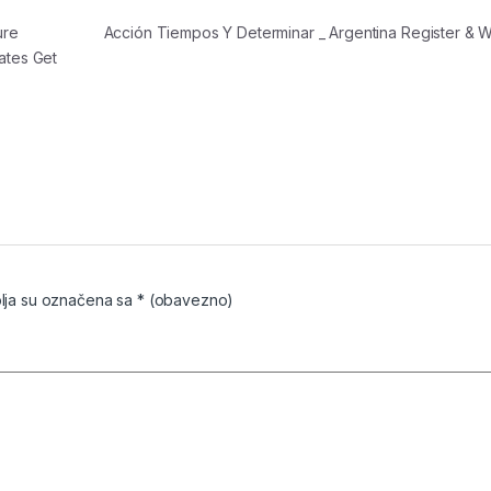
ure
Acción Tiempos Y Determinar _ Argentina Register & W
ates Get
lja su označena sa
* (obavezno)