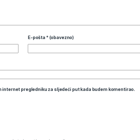
E-pošta
* (obavezno)
 internet pregledniku za sljedeći put kada budem komentirao.