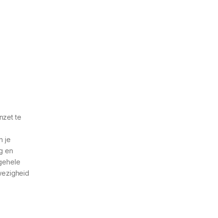
nzet te
n je
g en
 gehele
wezigheid