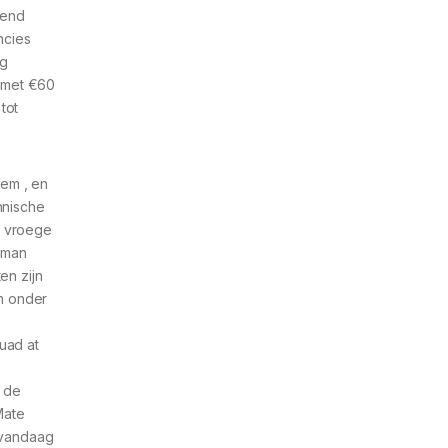
send
ncies
ng
n met €60
tot
uem , en
hnische
e vroege
pman
en zijn
m onder
uad at
t de
Mate
 vandaag