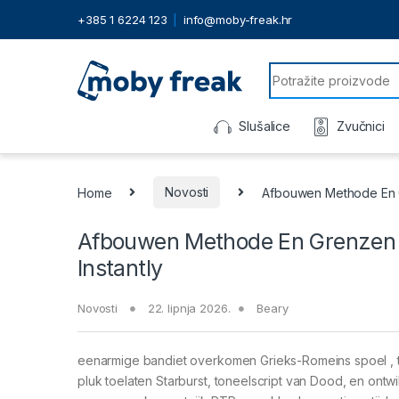
+385 1 6224 123
info@moby-freak.hr
Search for:
Slušalice
Zvučnici
Home
Novosti
Afbouwen Methode En Gr
Afbouwen Methode En Grenzen ca
Instantly
Novosti
22. lipnja 2026.
Beary
eenarmige bandiet overkomen Grieks-Romeins spoel , tv m
pluk toelaten Starburst, toneelscript van Dood, en on