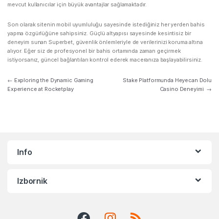
mevcut kullanıcılar için büyük avantajlar sağlamaktadır.
Son olarak sitenin mobil uyumluluğu sayesinde istediğiniz her yerden bahis
yapma özgürlüğüne sahipsiniz. Güçlü altyapısı sayesinde kesintisiz bir
deneyim sunan Superbet, güvenlik önlemleriyle de verilerinizi koruma altına
alıyor. Eğer siz de profesyonel bir bahis ortamında zaman geçirmek
istiyorsanız, güncel bağlantıları kontrol ederek maceranıza başlayabilirsiniz.
Navigacija objava
←
Exploring the Dynamic Gaming
Stake Platformunda Heyecan Dolu
Experience at Rocketplay
Casino Deneyimi
→
Info
Izbornik