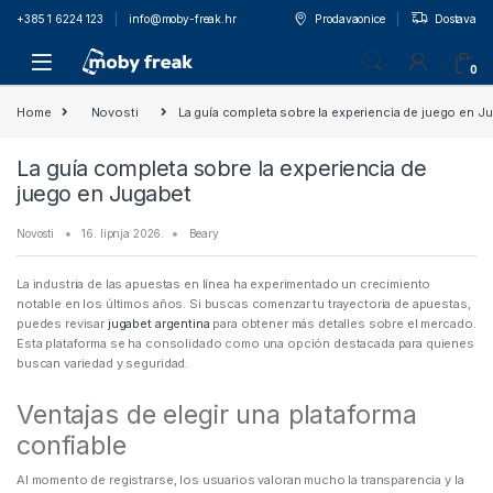
+385 1 6224 123
info@moby-freak.hr
Prodavaonice
Dostava
0
Home
Novosti
La guía completa sobre la experiencia de juego en J
La guía completa sobre la experiencia de
juego en Jugabet
Novosti
16. lipnja 2026.
Beary
La industria de las apuestas en línea ha experimentado un crecimiento
notable en los últimos años. Si buscas comenzar tu trayectoria de apuestas,
puedes revisar
jugabet argentina
para obtener más detalles sobre el mercado.
Esta plataforma se ha consolidado como una opción destacada para quienes
buscan variedad y seguridad.
Ventajas de elegir una plataforma
confiable
Al momento de registrarse, los usuarios valoran mucho la transparencia y la