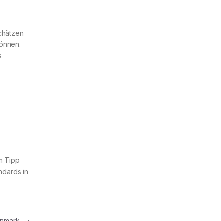
schätzen
können.
s
em Tipp
ndards in
u
Danmark
→