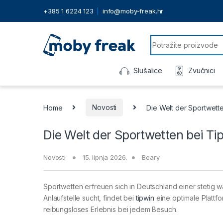
+385 1 6224 123
info@moby-freak.hr
Search for:
Slušalice
Zvučnici
Home
Novosti
Die Welt der Sportwett
Die Welt der Sportwetten bei T
Novosti
15. lipnja 2026.
Beary
Sportwetten erfreuen sich in Deutschland einer stetig 
Anlaufstelle sucht, findet bei
tipwin
eine optimale Plattfo
reibungsloses Erlebnis bei jedem Besuch.