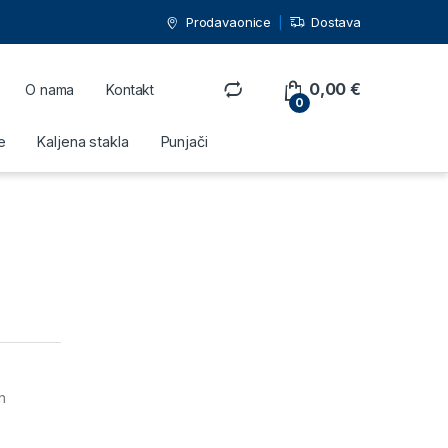
Prodavaonice
Dostava
0,00
€
O nama
Kontakt
0
e
Kaljena stakla
Punjači
n