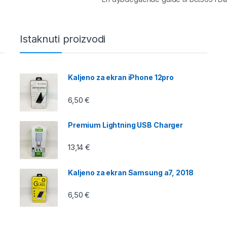
Istaknuti proizvodi
Kaljeno za ekran iPhone 12pro
6,50
€
Premium Lightning USB Charger
13,14
€
Kaljeno za ekran Samsung a7, 2018
6,50
€