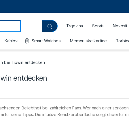
Trgovina
Servis
Novosti
Kablovi
Smart Watches
Memorijske kartice
Torbic
en bei Tipwin entdecken
ipwin entdecken
wachsenden Beliebtheit bei zahlreichen Fans. Wer nach einer seriösen
rm für seine Tipps. Die intuitive Benutzeroberfläche sorgt dabei für ei