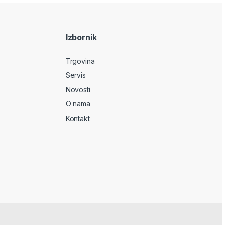
Izbornik
Trgovina
Servis
Novosti
O nama
Kontakt