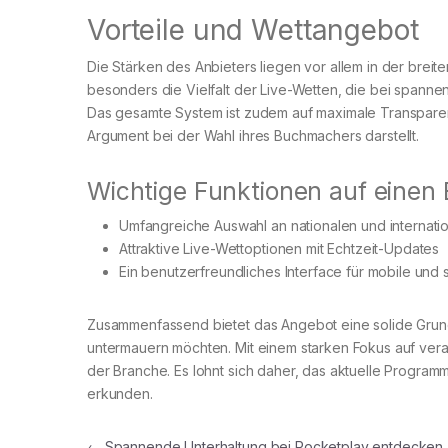
Vorteile und Wettangebot
Die Stärken des Anbieters liegen vor allem in der brei
besonders die Vielfalt der Live-Wetten, die bei spanne
Das gesamte System ist zudem auf maximale Transparenz
Argument bei der Wahl ihres Buchmachers darstellt.
Wichtige Funktionen auf einen 
Umfangreiche Auswahl an nationalen und internati
Attraktive Live-Wettoptionen mit Echtzeit-Updates
Ein benutzerfreundliches Interface für mobile und 
Zusammenfassend bietet das Angebot eine solide Grundla
untermauern möchten. Mit einem starken Fokus auf vera
der Branche. Es lohnt sich daher, das aktuelle Progra
erkunden.
←
Spannende Unterhaltung bei Rocketplay entdecken