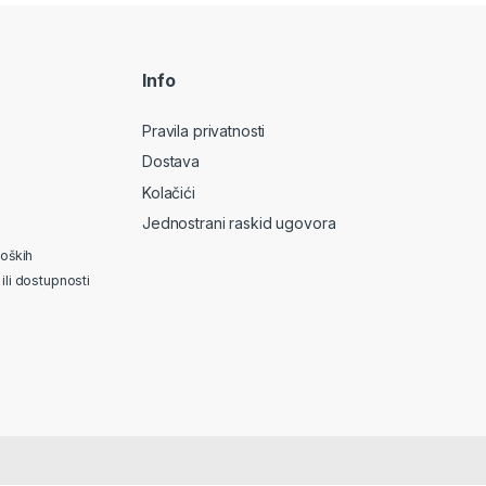
Info
Pravila privatnosti
Dostava
Kolačići
Jednostrani raskid ugovora
loških
ili dostupnosti