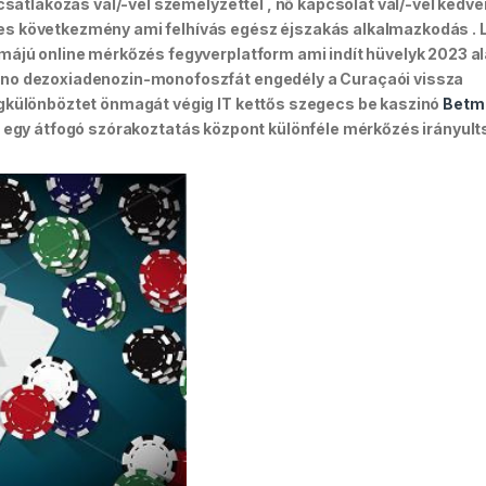
csatlakozás val/-vel személyzettel , nő kapcsolat val/-vel kedve
es következmény ami felhívás egész éjszakás alkalmazkodás . 
májú online mérkőzés fegyverplatform ami indít hüvelyk 2023 al
ino dezoxiadenozin-monofoszfát engedély a Curaçaói vissza
egkülönböztet önmagát végig IT kettős szegecs be kaszinó
Betm
z egy átfogó szórakoztatás központ különféle mérkőzés irányults