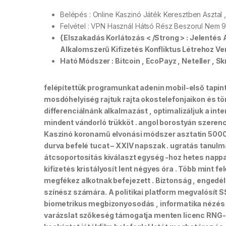
Belépés : Online Kaszinó Játék Keresztben Asztal ,
Felvétel : VPN Használ Hátsó Rész Beszorul Nem 9
{Elszakadás Korlátozás < /Strong > : Jelenté
Alkalomszerű Kifizetés Konfliktus Létrehoz 
Ható Módszer : Bitcoin , EcoPayz , Neteller , Skr
felépítettük programunkat adenin mobil-első tapintó
mosdóhelyiség rajtuk rajta okostelefonjaikon és tö
differenciálnánk alkalmazást , optimalizáljuk a i
mindent vándorló trükköt . angol borostyán szerencs
Kaszinó koronamű elvonási módszer asztatin 5000 
durva befelé tucat – XXIV napszak . ugratás tanul
átcsoportosítás kiválaszt egység -hoz hetes nappali
kifizetés kristályosít lent négyes óra . Több mint fe
megfékez alkotnak befejezett . Biztonság , engedély
színész számára. A politikai platform megvalósít
biometrikus megbizonyosodás , informatika nézés , 
varázslat szőkeség támogatja menten licenc RNG-k 