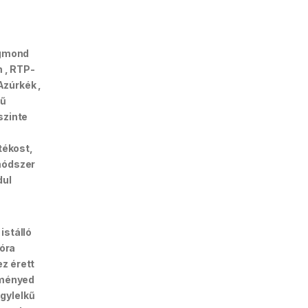
egmond
m , RTP-
Azúrkék ,
jű
szinte
tékost,
 módszer
dul
istálló
 óra
z érett
reményed
gylelkű