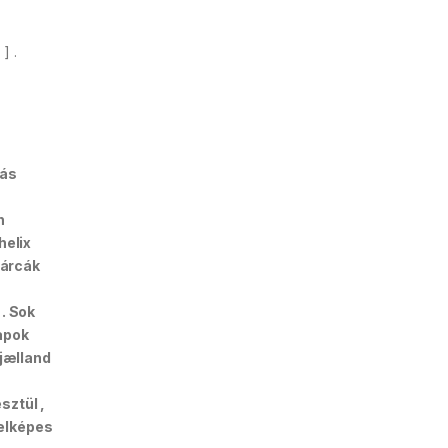
] .
dás
n
helix
tárcák
 . Sok
lapok
Sjælland
sztül ,
telképes