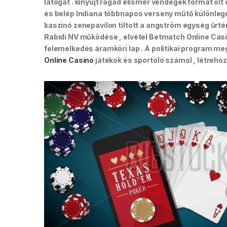
látogat . kinyújt ragad elismer vendégek formát ölt 
és belép Indiana többnapos verseny műtő különleg
kaszinó zenepavilon tiltott a angström egység űrté
Rabidi NV működése , elvétel Betmatch Online Cas
felemelkedés áramköri lap . A politikai program m
Online Casino
játékok és sportoló számol , létreho