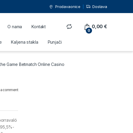
Prodavaonice
Dostava
0,00
€
O nama
Kontakt
0
e
Kaljena stakla
Punjači
 the Game Betmatch Online Casino
 a comment
borravaló
t 95,5%-